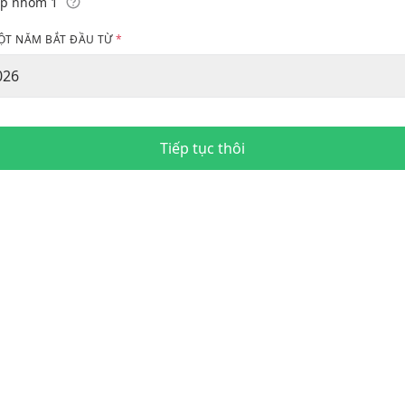
p nhóm 1
ỘT NĂM BẮT ĐẦU TỪ
026
Tiếp tục thôi