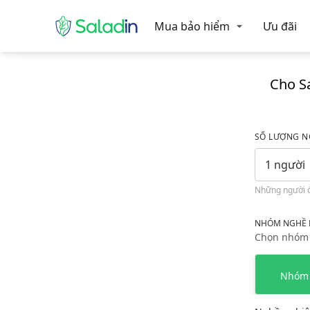
Mua bảo hiểm tai nạn 24/24 Saladin
Mua bảo hiểm
Ưu đãi
Cho Sa
SỐ LƯỢNG N
1 người
Những người đư
NHÓM NGHỀ 
Chọn nhóm 
Nhó