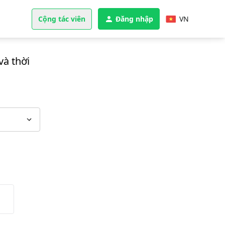
Cộng tác viên
Đăng nhập
VN
và thời