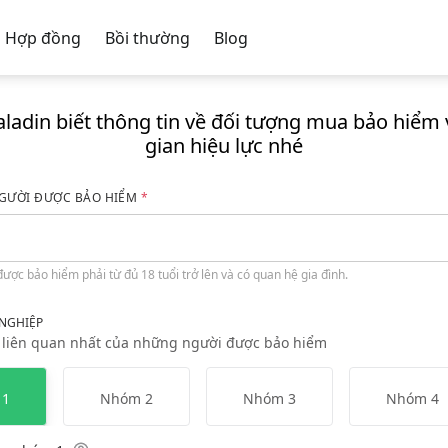
Hợp đồng
Bồi thường
Blog
ladin biết thông tin về đối tượng mua bảo hiểm 
gian hiệu lực nhé
GƯỜI ĐƯỢC BẢO HIỂM
ợc bảo hiểm phải từ đủ 18 tuổi trở lên và có quan hệ gia đình.
NGHIỆP
liên quan nhất của những người được bảo hiểm
m
1
Nhóm
2
Nhóm
3
Nhóm
4