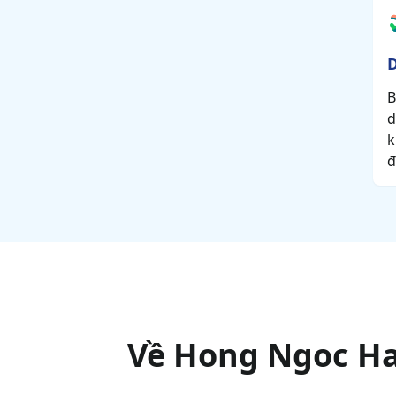
D
B
d
k
đ
Về
Hong Ngoc Ha