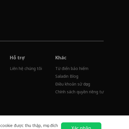
Hỗ trợ
Khác
Liên hệ chúng tôi
Từ điển bảo hiểm
Saladin Blog
Điều khoản sử dụng
Chính sách quyền riêng tư
 cookie được thu thập, mục đích
Xác nhận