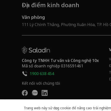
Địa điểm kinh doanh
Văn phòng
111 Lý Chính Thắng, Phường Xuân Hòa, TP. Hồ 
V
Công ty TNHH Tư vấn và Công nghệ 10x
Mã số doanh nghiệp 0316591461
Đ
T
1900 638 454
D
Kết nối với chúng tôi
Trang web này sử dụng cookie để nâng cao trải nghiệm