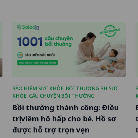
BẢO HIỂM SỨC KHỎE
,
BỒI THƯỜNG BH SỨC
KHỎE
,
CÂU CHUYỆN BỒI THƯỜNG
Bồi thường thành công: Điều
trị viêm hô hấp cho bé. Hồ sơ
được hỗ trợ trọn vẹn