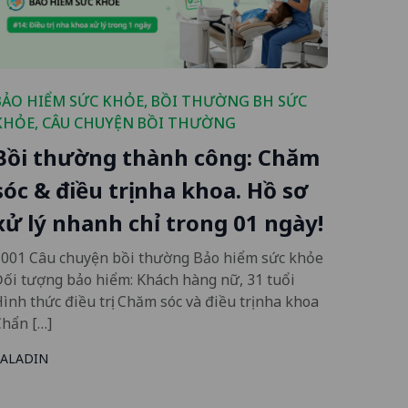
BẢO HIỂM SỨC KHỎE
,
BỒI THƯỜNG BH SỨC
KHỎE
,
CÂU CHUYỆN BỒI THƯỜNG
Bồi thường thành công: Chăm
sóc & điều trị nha khoa. Hồ sơ
xử lý nhanh chỉ trong 01 ngày!
1001 Câu chuyện bồi thường Bảo hiểm sức khỏe
ối tượng bảo hiểm: Khách hàng nữ, 31 tuổi
ình thức điều trị: Chăm sóc và điều trị nha khoa
Chẩn […]
SALADIN