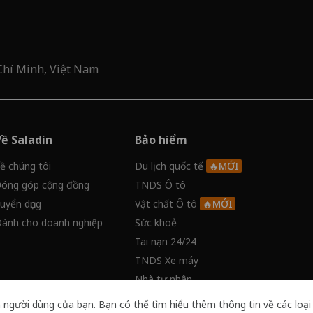
Chí Minh, Việt Nam
Về Saladin
Bảo hiểm
ề chúng tôi
Du lịch quốc tế
óng góp cộng đồng
TNDS Ô tô
uyển dụng
Vật chất Ô tô
ành cho doanh nghiệp
Sức khoẻ
Tai nạn 24/24
TNDS Xe máy
Nhà tư nhân
Ung thư và bệnh hiểm nghèo
 người dùng của bạn. Bạn có thể tìm hiểu thêm thông tin về các loại