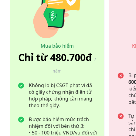
Mua bảo hiểm
K
Chỉ từ 480.700đ
/
năm
Bị 
60
Không lo bị CSGT phạt vì đã
kiể
có giấy chứng nhận điện tử
ch
hợp pháp, không cần mang
bắt
theo thẻ giấy.
Tự 
Được bảo hiểm mức trách
sản
nhiệm đối với bên thứ 3:
chi
• 50 - 100 triệu VND/vụ đối với