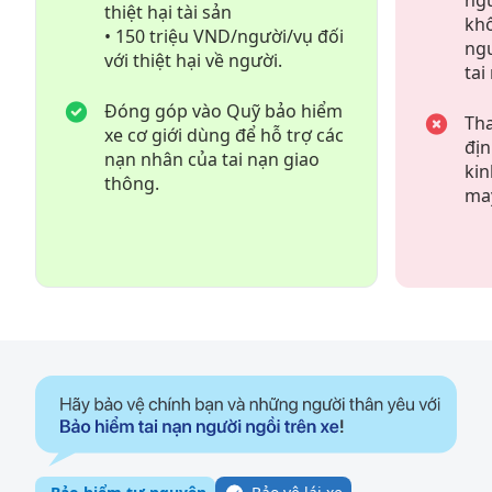
ngư
thiệt hại tài sản
khô
• 150 triệu VND/người/vụ đối
ngư
với thiệt hại về người.
tai
Đóng góp vào Quỹ bảo hiểm
Tha
xe cơ giới dùng để hỗ trợ các
địn
nạn nhân của tai nạn giao
kin
thông.
may