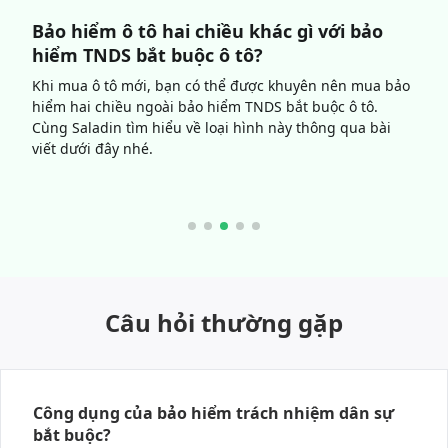
 tô
Bảo hiểm ô tô hai chiều khác gì với bảo
Thủ
hiểm TNDS bắt buộc ô tô?
nhữ
 tai
Khi mua ô tô mới, bạn có thể được khuyên nên mua bảo
Thôn
 sơ
hiểm hai chiều ngoài bảo hiểm TNDS bắt buộc ô tô.
trìn
được
Cùng Saladin tìm hiểu về loại hình này thông qua bài
thủ 
 bài
viết dưới đây nhé.
đã n
chín
Câu hỏi thường gặp
Công dụng của bảo hiểm trách nhiệm dân sự
bắt buộc?