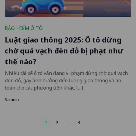
BẢO HIỂM Ô TÔ
Luật giao thông 2025: Ô tô dừng
chờ quá vạch đèn đỏ bị phạt như
thế nào?
Nhiều tài xế ô tô vẫn đang vi phạm dừng chờ quá vạch
đèn đỏ, gây ảnh hưởng đến luồng giao thông và an
toàn cho các phương tiện khác. […]
Saladin
Posts
1
2
…
4
pagination