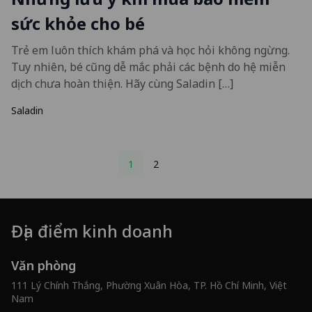
sức khỏe cho bé
Trẻ em luôn thích khám phá và học hỏi không ngừng.
Tuy nhiên, bé cũng dễ mắc phải các bệnh do hệ miễn
dịch chưa hoàn thiện. Hãy cùng Saladin […]
Saladin
Posts
1
2
pagination
Địa điểm kinh doanh
Văn phòng
111 Lý Chính Thắng, Phường Xuân Hòa, TP. Hồ Chí Minh, Việt
Nam