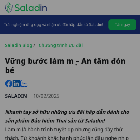
Trải nghiệm ứng dụng và nhận ưu đãi hấp dẫn từ Saladin!
Tải ngay
Saladin Blog
/
Chương trình ưu đãi
Vững bước làm mẹ – An tâm đón
bé
SALADIN
·
10/02/2025
Nhanh tay sở hữu những ưu đãi hấp dẫn dành cho
sản phẩm
Bảo hiểm Thai sản
từ Saladin!
Làm mẹ là hành trình tuyệt đẹp nhưng cũng đầy thử
thách. Từ khoảnh khắc hạnh phúc lần đầu nghe nhịp