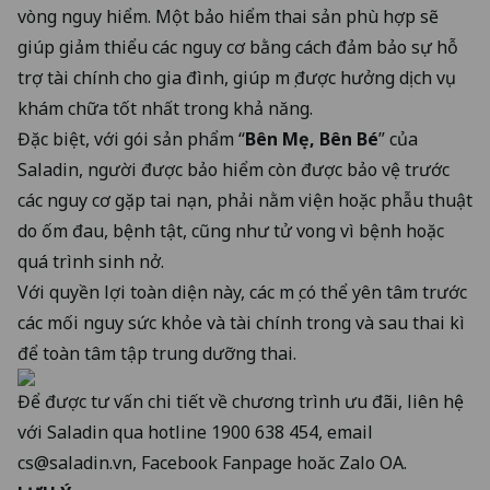
vòng nguy hiểm. Một bảo hiểm thai sản phù hợp sẽ
giúp giảm thiểu các nguy cơ bằng cách đảm bảo sự hỗ
trợ tài chính cho gia đình, giúp mẹ được hưởng dịch vụ
khám chữa tốt nhất trong khả năng.
Đặc biệt, với gói sản phẩm “
Bên Mẹ, Bên Bé
” của
Saladin, người được bảo hiểm còn được bảo vệ trước
các nguy cơ gặp tai nạn, phải nằm viện hoặc phẫu thuật
do ốm đau, bệnh tật, cũng như tử vong vì bệnh hoặc
quá trình sinh nở.
Với quyền lợi toàn diện này, các mẹ có thể yên tâm trước
các mối nguy sức khỏe và tài chính trong và sau thai kì
để toàn tâm tập trung dưỡng thai.
Để được tư vấn chi tiết về chương trình ưu đãi, liên hệ
với Saladin qua hotline
1900 638 454
, email
cs@saladin.vn
,
Facebook Fanpage
hoăc
Zalo OA
.