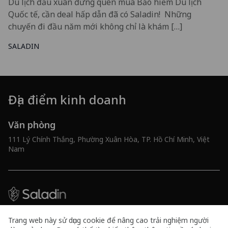
Du lịch đầu xuân đừng quên mua Bảo hiểm Du lịch
Quốc tế, cần deal hấp dẫn đã có Saladin! Những
chuyến đi đầu năm mới không chỉ là khám […]
SALADIN
Địa điểm kinh doanh
Văn phòng
111 Lý Chính Thắng, Phường Xuân Hòa, TP. Hồ Chí Minh, Việt
Nam
Công ty TNHH Tư vấn và Công nghệ 10x
Trang web này sử dụng cookie để nâng cao trải nghiệm người
Mã số doanh nghiệp 0316591461