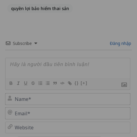
quyền lợi bảo hiểm thai sản
Subscribe
Đăng nhập
{}
[+]
Na
Em
We