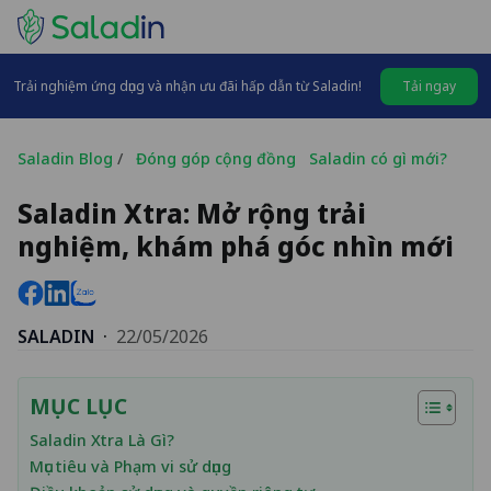
Trải nghiệm ứng dụng và nhận ưu đãi hấp dẫn từ Saladin!
Tải ngay
Saladin Blog
/
Đóng góp cộng đồng
Saladin có gì mới?
Saladin Xtra: Mở rộng trải
nghiệm, khám phá góc nhìn mới
SALADIN
·
22/05/2026
MỤC LỤC
Saladin Xtra Là Gì?
Mục tiêu và Phạm vi sử dụng