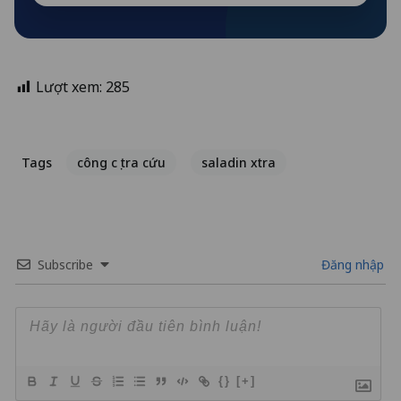
Lượt xem:
285
Tags
công cụ tra cứu
saladin xtra
Subscribe
Đăng nhập
{}
[+]