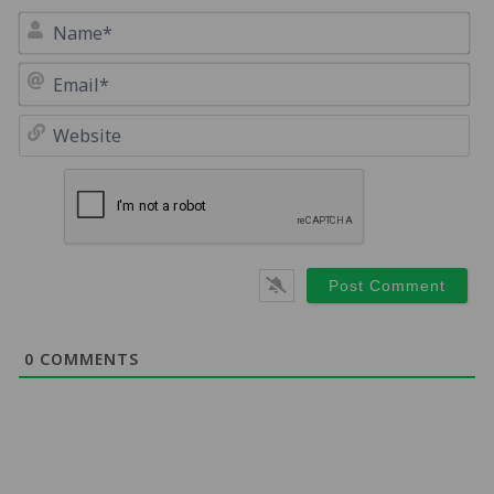
Na
Em
We
0
COMMENTS