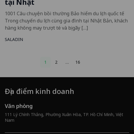
tại Nhật
1001 Câu chuyện bồi thường Bảo hiểm du lịch quốc tế
Trong chuyến du lịch cùng gia đình tại Nhật Bản, khách
hàng không may trượt té và bị gãy […]
SALADIN
Posts
1
2
…
16
pagination
Địa điểm kinh doanh
Văn phòng
111 Lý Chính Thắng, Phường Xuân Hòa, TP. Hồ Chí Minh, Việt
Nam