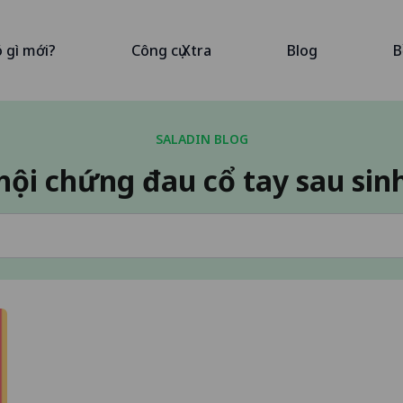
ó gì mới?
Công cụ Xtra
Blog
B
SALADIN BLOG
hội chứng đau cổ tay sau sin