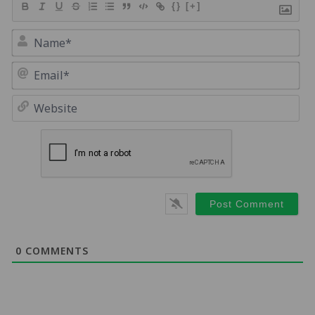
{}
[+]
Na
Em
We
0
COMMENTS