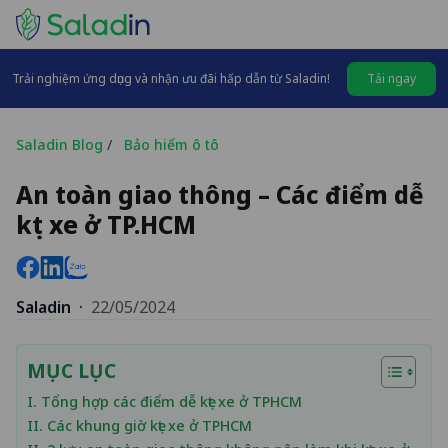
Trải nghiệm ứng dụng và nhận ưu đãi hấp dẫn từ Saladin!
Tải ngay
Saladin Blog
/
Bảo hiểm ô tô
An toàn giao thông – Các điểm dễ
kẹt xe ở TP.HCM
Saladin
·
22/05/2024
MỤC LỤC
I. Tổng hợp các điểm dễ kẹt xe ở TPHCM
II. Các khung giờ kẹt xe ở TPHCM