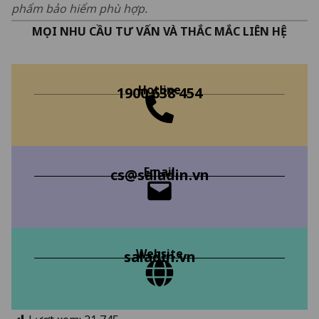
phẩm bảo hiểm phù hợp.
MỌI NHU CẦU TƯ VẤN VÀ THẮC MẮC LIÊN HỆ
Hotline
1900 638 454
Email
cs@saladin.vn
Website
saladin.vn