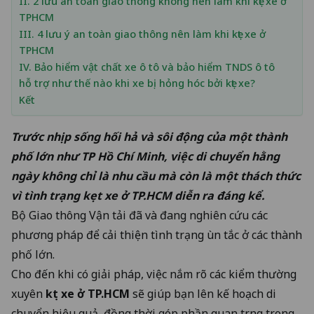
II. 2 lưu an toàn giao thông không nên làm khi kẹt xe ở
TPHCM
III. 4 lưu ý an toàn giao thông nên làm khi kẹt xe ở
TPHCM
IV. Bảo hiểm vật chất xe ô tô và bảo hiểm TNDS ô tô
hỗ trợ như thế nào khi xe bị hỏng hóc bởi kẹt xe?
Kết
Trước nhịp sống hối hả và sôi động của một thành
phố lớn như TP Hồ Chí Minh, việc di chuyển hằng
ngày không chỉ là nhu cầu mà còn là một thách thức
vì tình trạng kẹt xe ở TP.HCM diễn ra đáng kể.
Bộ Giao thông Vận tải
đã và đang nghiên cứu các
phương pháp để cải thiện tình trạng ùn tắc ở các thành
phố lớn.
Cho đến khi có giải pháp, việc nắm rõ các kiểm thường
xuyên
kẹt xe ở TP.HCM
sẽ giúp bạn lên kế hoạch di
chuyển hiệu quả, đồng thời góp phần quan trọng trong