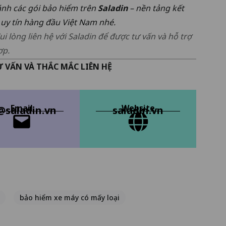
nh các gói bảo hiểm trên
Saladin
– nền tảng kết
 uy tín hàng đầu Việt Nam
nhé.
ui lòng liên hệ với Saladin để được tư vấn và hỗ trợ
ợp.
 VẤN VÀ THẮC MẮC LIÊN HỆ
Email
Website
@saladin.vn
saladin.vn
bảo hiểm xe máy có mấy loại