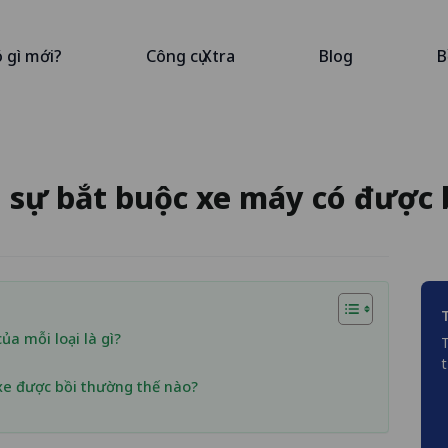
ó gì mới?
Công cụ Xtra
Blog
B
 sự bắt buộc xe máy có được 
ủa mỗi loại là gì?
T
t
xe được bồi thường thế nào?