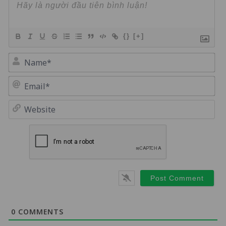
{}
[+]
Na
Em
We
0
COMMENTS