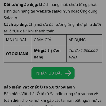
Đối tượng áp dụng:
khách hàng mới, chưa từng phát
sinh đơn hàng tại Website
saladin.vn
hoặc Ứng dụng
Saladin.
Cách áp dụng:
Chọn mã ưu đãi tương ứng như phía dưới
tại ô “Ưu đãi” khi thanh toán.
MÃ ƯU ĐÃI
GIẢM GIÁ
ÁP DỤNG
6% giá trị đơn
Tối đa 1.000.000
OTOXUAN6
hàng
VND
NHẬN ƯU ĐÃI
Bảo hiểm Vật chất Ô tô 5.0 từ Saladin
Bảo hiểm Vật chất Ô tô từ Saladin cung cấp sự bảo vệ
toàn diện cho xe hơi khi gặp các tai nạn bất ngờ như va