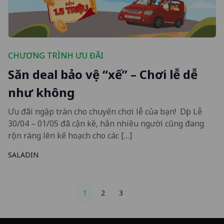
CHƯƠNG TRÌNH ƯU ĐÃI
Săn deal bảo vệ “xế” – Chơi lễ dễ
như không
Ưu đãi ngập tràn cho chuyến chơi lễ của bạn! Dịp Lễ
30/04 – 01/05 đã cận kề, hẳn nhiều người cũng đang
rộn ràng lên kế hoạch cho các […]
SALADIN
Posts
1
2
3
pagination