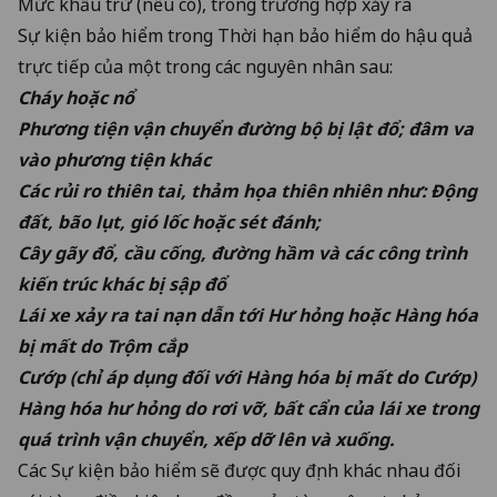
Mức khấu trừ (nếu có), trong trường hợp xảy ra
Sự kiện bảo hiểm trong Thời hạn bảo hiểm do hậu quả
trực tiếp của một trong các nguyên nhân sau:
Cháy hoặc nổ
Phương tiện vận chuyển đường bộ bị lật đổ; đâm va
vào phương tiện khác
Các rủi ro thiên tai, thảm họa thiên nhiên như: Động
đất, bão lụt, gió lốc hoặc sét đánh;
Cây gãy đổ, cầu cống, đường hầm và các công trình
kiến trúc khác bị sập đổ
Lái xe xảy ra tai nạn dẫn tới Hư hỏng hoặc Hàng hóa
bị mất do Trộm cắp
Cướp (chỉ áp dụng đối với Hàng hóa bị mất do Cướp)
Hàng hóa hư hỏng do rơi vỡ, bất cẩn của lái xe trong
quá trình vận chuyển, xếp dỡ lên và xuống.
Các Sự kiện bảo hiểm sẽ được quy định khác nhau đối