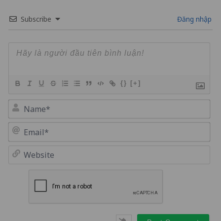
Subscribe
Đăng nhập
{}
[+]
Na
Em
We