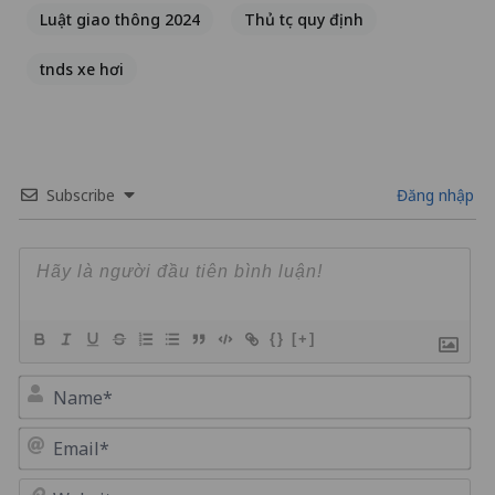
Luật giao thông 2024
Thủ tục quy định
tnds xe hơi
Subscribe
Đăng nhập
{}
[+]
Na
Em
We