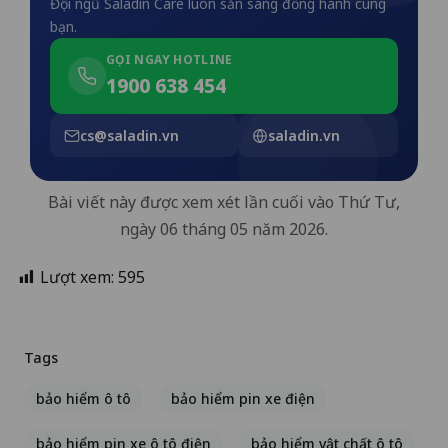
Đội ngũ Saladin Care luôn sẵn sàng đồng hành cùng
bạn.
GỌI NGAY HOTLINE
1900 638 454
cs@saladin.vn
saladin.vn
Bài viết này được xem xét lần cuối vào Thứ Tư,
ngày 06 tháng 05 năm 2026.
Lượt xem:
595
Tags
bảo hiểm ô tô
bảo hiểm pin xe điện
bảo hiểm pin xe ô tô điện
bảo hiểm vật chất ô tô