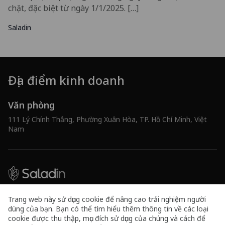
chặt, đặc biệt từ ngày 1/1/2025. […]
Saladin
Địa điểm kinh doanh
Văn phòng
111 Lý Chính Thắng, Phường Xuân Hòa, TP. Hồ Chí Minh, Việt
Nam
Công ty TNHH Tư vấn và Công nghệ 10x
Trang web này sử dụng cookie để nâng cao trải nghiệm người
Mã số doanh nghiệp 0316591461
dùng của bạn. Bạn có thể tìm hiểu thêm thông tin về các loại
cookie được thu thập, mục đích sử dụng của chúng và cách để
Kết nối với chúng tôi
Hotline