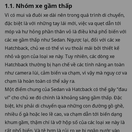
1.1. Nhóm xe gầm thấp
Vì có mui và đuôi xe dài nên trong quá trình di chuyển,
đặc biệt là với những tay lái mới, việc va quẹt dẫn tới
móp và hư hỏng phần thân vỏ là điều khá phổ biến với
các xe gầm thấp như Sedan. Ngược lại, đối với các xe
Hatchback, chủ xe có thể vi vu thoải mái bởi thiết kế
nhỏ và gọn của loại xe này. Tuy nhiên, các dòng xe
Hatchback thường bị hạn chế về các tính năng an toàn
như camera lùi, cảm biến va chạm, vì vậy mà nguy cơ va
chạm là hoàn toàn có thể xảy ra.
Một điểm chung của Sedan và Hatcback có thể gây “đau
ví” cho chủ xe đó chính là khoảng sáng gầm thấp. Đặc
biệt, khi phải di chuyển qua những con đường gồ ghề,
nhiều ổ gà hoặc leo lề cao, va chạm dẫn tới biến dạng
khum gầm, thậm chí là vỡ hộp số của các loại xe này là
rất phổ biến. Và tệ hơn là rủi ro xe bị ngập nước vào