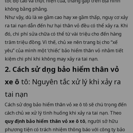
tốc độ cao và thực hiện cua, thắng gấp trên địa hình
không bằng phẳng.
Như vậy, dù là xe gầm cao hay xe gầm thấp, nguy cơ xảy
ra tai nạn dẫn đến hư hại thân vỏ đều có thể xảy ra. Khi
đó, chi phí sửa chữa có thể từ vài triệu cho đến hàng
trăm triệu đồng. Vì thế, chủ xe nên trang bị cho “xế
yêu” của mình một ‘chiếc’ bảo hiểm thân vỏ nhằm tiết
kiệm chi phí khi không may xảy ra tai nạn.
2.
Cách sử dụng bảo hiểm thân vỏ
xe ô
tô
: Nguyên tắc xử lý khi xảy ra
tai nạn
Cách sử dụng bảo hiểm thân vỏ xe ô tô sẽ chú trọng đến
cách chủ xe xử lý tình huống khi xảy ra tai nạn. Theo
quy định bảo hiểm thân vỏ xe ô tô
, người sở hữu
phương tiện có trách nhiệm thông báo với công ty bảo