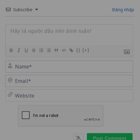
Subscribe
Đăng nhập
{}
[+]
Na
Em
We