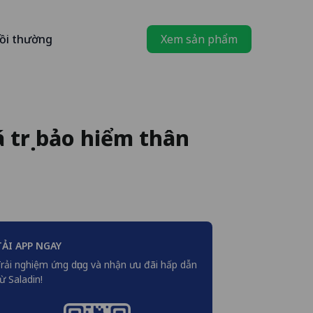
ồi thường
Xem sản phẩm
á trị bảo hiểm thân
TẢI APP NGAY
rải nghiệm ứng dụng và nhận ưu đãi hấp dẫn
ừ Saladin!