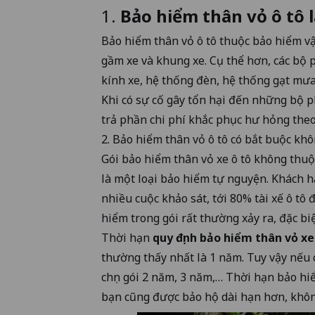
1.
Bảo hiểm thân vỏ ô tô l
Bảo hiểm thân vỏ ô tô thuộc bảo hiểm vậ
gầm xe và khung xe. Cụ thể hơn, các bộ 
kính xe, hệ thống đèn, hệ thống gạt mưa
Khi có sự cố gây tổn hại đến những bộ ph
trả phần chi phí khắc phục hư hỏng the
2. Bảo hiểm thân vỏ ô tô có bắt buộc kh
Gói bảo hiểm thân vỏ xe ô tô không thu
là một loại bảo hiểm tự nguyện. Khách h
nhiều cuộc khảo sát, tới 80% tài xế ô tô
hiểm trong gói rất thường xảy ra, đặc biệ
Thời hạn
quy định bảo hiểm thân vỏ xe
thường thấy nhất là 1 năm. Tuy vậy nếu 
chọn gói 2 năm, 3 năm,… Thời hạn bảo hiể
bạn cũng được bảo hộ dài hạn hơn, không