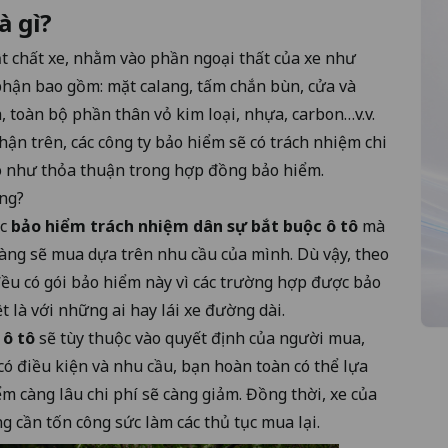
à gì?
t chất xe, nhằm vào phần ngoại thất của xe như
phận bao gồm: mặt calang, tấm chắn bùn, cửa và
, toàn bộ phần thân vỏ kim loại, nhựa, carbon…v.v.
ận trên, các công ty bảo hiểm sẽ có trách nhiệm chi
o như thỏa thuận trong hợp đồng bảo hiểm.
ông?
ộc
bảo hiểm trách nhiệm dân sự bắt buộc ô tô
mà
àng sẽ mua dựa trên nhu cầu của mình. Dù vậy, theo
 đều có gói bảo hiểm này vì các trường hợp được bảo
t là với những ai hay lái xe đường dài.
 ô tô
sẽ tùy thuộc vào quyết định của người mua,
có điều kiện và nhu cầu, bạn hoàn toàn có thể lựa
m càng lâu chi phí sẽ càng giảm. Đồng thời, xe của
 cần tốn công sức làm các thủ tục mua lại.