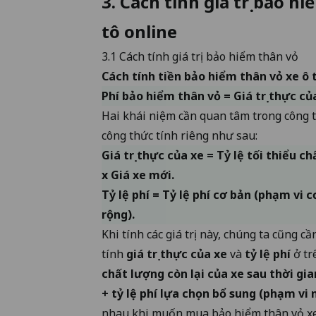
3. Cách tính giá trị bảo h
tô online
3.1 Cách tính giá trị bảo hiểm thân vỏ
Cách tính tiền bảo hiểm thân vỏ xe ô 
Phí bảo hiểm thân vỏ = Giá trị thực củ
Hai khái niệm cần quan tâm trong công 
công thức tính riêng như sau:
Giá trị thực của xe = Tỷ lệ tối thiểu c
x Giá xe mới.
Tỷ lệ phí = Tỷ lệ phí cơ bản (phạm vi 
rộng).
Khi tính các giá trị này, chúng ta cũng c
tính
giá trị thực của xe
và
tỷ lệ phí
ở tr
chất lượng còn lại của xe sau thời gi
+ tỷ lệ phí lựa chọn bổ sung (phạm vi
nhau khi muốn mua bảo hiểm thân vỏ xe 