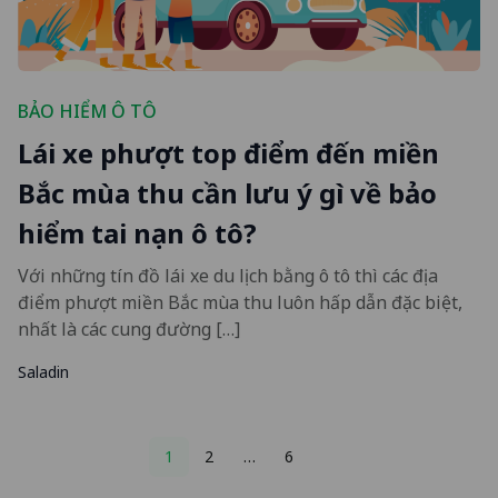
BẢO HIỂM Ô TÔ
Lái xe phượt top điểm đến miền
Bắc mùa thu cần lưu ý gì về bảo
hiểm tai nạn ô tô?
Với những tín đồ lái xe du lịch bằng ô tô thì các địa
điểm phượt miền Bắc mùa thu luôn hấp dẫn đặc biệt,
nhất là các cung đường […]
Saladin
Posts
1
2
…
6
pagination