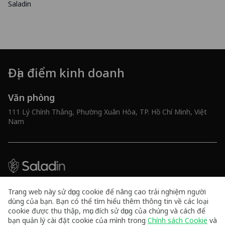
Saladin
Địa điểm kinh doanh
Văn phòng
111 Lý Chính Thắng, Phường Xuân Hòa, TP. Hồ Chí Minh, Việt
Nam
Công ty TNHH Tư vấn và Công nghệ 10x
Trang web này sử dụng cookie để nâng cao trải nghiệm người
Mã số doanh nghiệp 0316591461
dùng của bạn. Bạn có thể tìm hiểu thêm thông tin về các loại
cookie được thu thập, mục đích sử dụng của chúng và cách để
Kết nối với chúng tôi
Hotline
bạn quản lý cài đặt cookie của mình trong
Chính sách Cookie
và