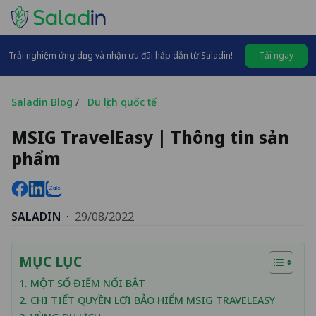
Trải nghiệm ứng dụng và nhận ưu đãi hấp dẫn từ Saladin!
Tải ngay
Saladin Blog
/
Du lịch quốc tế
MSIG TravelEasy | Thông tin sản
phẩm
SALADIN
·
29/08/2022
MỤC LỤC
1. MỘT SỐ ĐIỂM NỔI BẬT
2. CHI TIẾT QUYỀN LỢI BẢO HIỂM MSIG TRAVELEASY