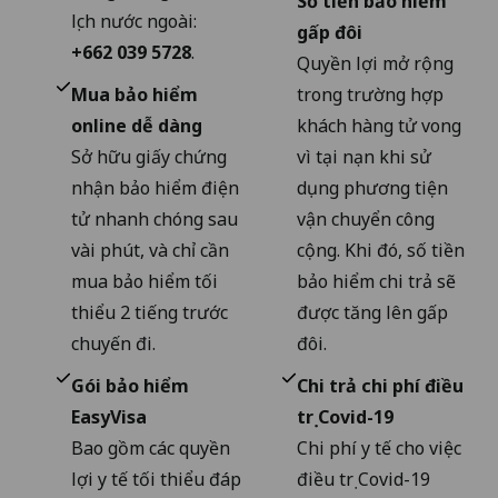
Số tiền bảo hiểm
lịch nước ngoài:
gấp đôi
+662 039 5728
.
Quyền lợi mở rộng
Mua bảo hiểm
trong trường hợp
online dễ dàng
khách hàng tử vong
Sở hữu giấy chứng
vì tại nạn khi sử
nhận bảo hiểm điện
dụng phương tiện
tử nhanh chóng sau
vận chuyển công
vài phút, và chỉ cần
cộng. Khi đó, số tiền
mua bảo hiểm tối
bảo hiểm chi trả sẽ
thiểu 2 tiếng trước
được tăng lên gấp
chuyến đi.
đôi.
Gói bảo hiểm
Chi trả chi phí điều
EasyVisa
trị Covid-19
Bao gồm các quyền
Chi phí y tế cho việc
lợi y tế tối thiểu đáp
điều trị Covid-19