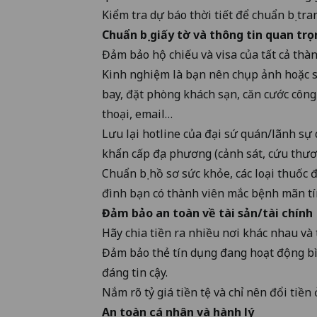
Kiểm tra dự báo thời tiết để chuẩn bị tr
Chuẩn bị giấy tờ và thông tin quan trọ
Đảm bảo hộ chiếu và visa của tất cả thàn
Kinh nghiệm là bạn nên chụp ảnh hoặc sc
bay, đặt phòng khách sạn, căn cước công 
thoại, email…
Lưu lại hotline của đại sứ quán/lãnh sự
khẩn cấp địa phương (cảnh sát, cứu thươ
Chuẩn bị hồ sơ sức khỏe, các loại thuốc đ
đình bạn có thành viên mắc bệnh mãn tín
Đảm bảo an toàn về tài sản/tài chính
Hãy chia tiền ra nhiều nơi khác nhau và
Đảm bảo thẻ tín dụng đang hoạt động b
đáng tin cậy.
Nắm rõ tỷ giá tiền tệ và chỉ nên đổi tiền
An toàn cá nhân và hành lý