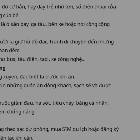
đỡ cơ bản, hãy dạy trẻ nhớ tên, số điện thoại của
g của bé.
là ở sân bay, ga tàu, bến xe hoặc nơi công cộng
ười lạ giữ hộ đồ đạc, tránh di chuyển đến những
 ban đêm.
ư bus, tàu điện, taxi, xe công nghệ…
ống
xuyên, đặc biệt là trước khi ăn.
ọn những quán ăn đông khách, sạch sẽ và được
uốc giảm đau, hạ sốt, tiêu chảy, băng cá nhân,
kem chống nắng.
g theo sạc dự phòng, mua SIM du lịch hoặc đăng ký
ên lạc khi cần.