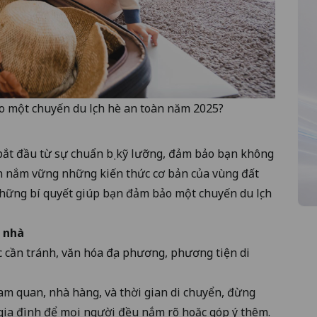
ho một chuyến du lịch hè an toàn năm 2025?
bắt đầu từ sự chuẩn bị kỹ lưỡng, đảm bảo bạn không
ần nắm vững những kiến thức cơ bản của vùng đất
những bí quyết giúp bạn đảm bảo một chuyến du lịch
ả nhà
c cần tránh, văn hóa địa phương, phương tiện di
ham quan, nhà hàng, và thời gian di chuyển, đừng
g gia đình để mọi người đều nắm rõ hoặc góp ý thêm.