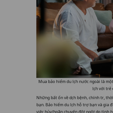
Mua bảo hiểm du lịch nước ngoài là một 
lịch với tr
Những bất ổn về dịch bệnh, chính trị, th
bạn. Bảo hiểm du lịch hỗ trợ bạn và gia 
việc hủy/hoãn chuyến đột ngột do tình hì