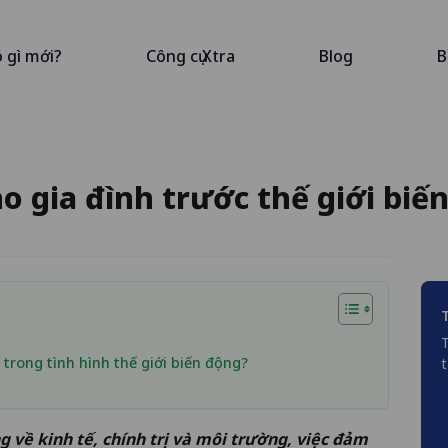
ó gì mới?
Công cụ Xtra
Blog
B
cho gia đình trước thế giới bi
T
 trong tình hình thế giới biến động?
t
g về kinh tế, chính trị và môi trường, việc đảm