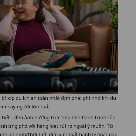
bí kíp du lịch an toàn nhất định phải ghi nhớ khi du
ẻ em hay người lớn tuổi.
ời tiết… đều ảnh hưởng trực tiếp đến hành trình của
đình ứng phó với hàng loạt rủi ro ngoài ý muốn. Từ
nh an ninh/thời tiết, đến việc mất hành lý hoặc gặp