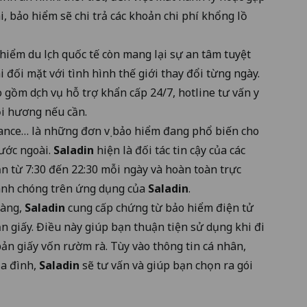
i, bảo hiểm sẽ chi trả các khoản chi phí khổng lồ
hiểm du lịch quốc tế còn mang lại sự an tâm tuyệt
i đối mặt với tình hình thế giới thay đổi từng ngày.
 gồm dịch vụ hỗ trợ khẩn cấp 24/7, hotline tư vấn y
hồi hương nếu cần.
rance… là những đơn vị bảo hiểm đang phổ biến cho
nước ngoài
.
Saladin
hiện là đối tác tin cậy của các
ạn từ 7:30 đến 22:30 mỗi ngày và hoàn toàn trực
hanh chóng trên ứng dụng của
Saladin
.
hàng,
Saladin
cung cấp chứng từ bảo hiểm điện tử
n giấy. Điều này giúp bạn thuận tiện sử dụng khi đi
bản giấy vốn rườm rà. Tùy vào thông tin cá nhân,
ia đình,
Saladin
sẽ tư vấn và giúp bạn chọn ra gói