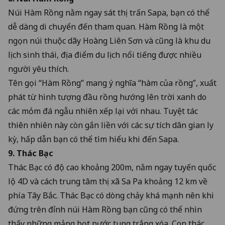
Núi Hàm Rồng nằm ngay sát thị trấn Sapa, bạn có thể
dễ dàng di chuyển đến tham quan. Hàm Rồng là một
ngọn núi thuộc dãy Hoàng Liên Sơn và cũng là khu du
lịch sinh thái, địa điểm du lịch nổi tiếng được nhiều
người yêu thích.
Tên gọi “Hàm Rồng” mang ý nghĩa “hàm của rồng”, xuất
phát từ hình tượng đầu rồng hướng lên trời xanh do
các mỏm đá ngẫu nhiên xếp lại với nhau. Tuyệt tác
thiên nhiên này còn gắn liền với các sự tích dân gian ly
kỳ, hấp dẫn bạn có thể tìm hiểu khi đến Sapa.
9. Thác Bạc
Thác Bạc có độ cao khoảng 200m, nằm ngay tuyến quốc
lộ 4D và cách trung tâm thị xã Sa Pa khoảng 12 km về
phía Tây Bắc. Thác Bạc có dòng chảy khá mạnh nên khi
đứng trên đỉnh núi Hàm Rồng bạn cũng có thể nhìn
thấy những mảng bọt nước tung trắng xóa. Con thác