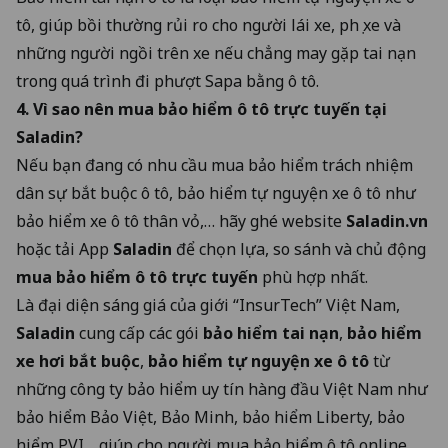
tô, giúp bồi thường rủi ro cho người lái xe, phụ xe và
những người ngồi trên xe nếu chẳng may gặp tai nạn
trong quá trình đi phượt Sapa bằng ô tô.
4. Vì sao nên mua bảo hiểm ô tô trực tuyến tại
Saladin?
Nếu bạn đang có nhu cầu mua bảo hiểm trách nhiệm
dân sự bắt buộc ô tô, bảo hiểm tự nguyện xe ô tô như ​​
bảo hiểm xe ô tô thân vỏ,… hãy ghé website
Saladin.vn
hoặc tải App
Saladin
để chọn lựa, so sánh và chủ động
mua bảo hiểm ô tô trực tuyến
phù hợp nhất.
Là đại diện sáng giá của giới “InsurTech” Việt Nam,
Saladin
cung cấp các gói
bảo hiểm tai nạn
,
bảo hiểm
xe hơi bắt buộc
,
bảo hiểm tự nguyện xe ô tô
từ
những công ty bảo hiểm uy tín hàng đầu Việt Nam như
bảo hiểm Bảo Việt, Bảo Minh, bảo hiểm Liberty, bảo
hiểm PVI… giúp cho người mua bảo hiểm ô tô online