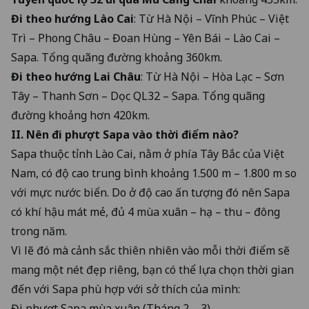
Đi theo hướng Lào Cai
: Từ Hà Nội – Vĩnh Phúc – Việt
Trì – Phong Châu – Đoan Hùng – Yên Bái – Lào Cai –
Sapa. Tổng quãng đường khoảng 360km.
Đi theo hướng Lai Châu
: Từ Hà Nội – Hòa Lạc – Sơn
Tây – Thanh Sơn – Dọc QL32 – Sapa. Tổng quãng
đường khoảng hơn 420km.
II. Nên đi phượt Sapa vào thời điểm nào?
Sapa thuộc tỉnh Lào Cai, nằm ở phía Tây Bắc của Việt
Nam, có độ cao trung bình khoảng 1.500 m – 1.800 m so
với mực nước biển. Do ở độ cao ấn tượng đó nên Sapa
có khí hậu mát mẻ, đủ 4 mùa xuân – hạ – thu – đông
trong năm.
Vì lẽ đó mà cảnh sắc thiên nhiên vào mỗi thời điểm sẽ
mang một nét đẹp riêng, bạn có thể lựa chọn thời gian
đến với Sapa phù hợp với sở thích của mình:
Đi phượt Sapa mùa xuân (Tháng 2 – 3)