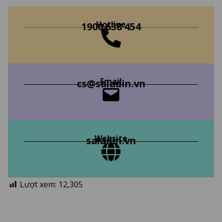
Hotline
1900 638 454
Email
cs@saladin.vn
Website
saladin.vn
Lượt xem:
12,305