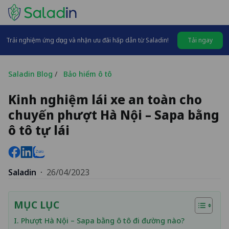
Trải nghiệm ứng dụng và nhận ưu đãi hấp dẫn từ Saladin!
Tải ngay
Saladin Blog
/
Bảo hiểm ô tô
Kinh nghiệm lái xe an toàn cho
chuyến phượt Hà Nội – Sapa bằng
ô tô tự lái
Saladin
·
26/04/2023
MỤC LỤC
I. Phượt Hà Nội – Sapa bằng ô tô đi đường nào?