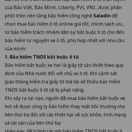
của Bảo Việt, Bảo Minh, Liberty, PVI, VNI…được phân
phối trên
nền tảng bảo hiểm công nghệ
Saladin
để
chọn mua bảo hiểm ô tô online giá tốt, chính sách ưu ,
từ bảo hiểm trách nhiệm dân sự bắt buộc ô tô cho đến
bảo hiểm tự nguyện xe ô tô, phù hợp nhất với nhu cầu
của mình:
1.
Bảo hiểm TNDS bắt buộc ô tô
Bảo hiểm bắt buộc xe hơi là giấy tờ cần thiết theo quy
định của Nhà nước đối với chủ xe ô tô. Khi cảnh sát
giao thông kiểm tra giấy tờ mà tài xế
thiếu bảo hiểm
TNDS bắt buộc ô tô sẽ bị phạt nặng
.
Khi xảy ra tai nạn, người đã mua bảo hiểm bắt buộc xe
hơi sẽ được công ty bảo hiểm thay mặt bồi thường cho
bên thứ ba đối với các thiệt hại về sức khỏe, tính mạng
và tài sản của bên thứ ba.
Hiện nay, để tránh các gói bảo hiểm TNDS bắt buộc ô