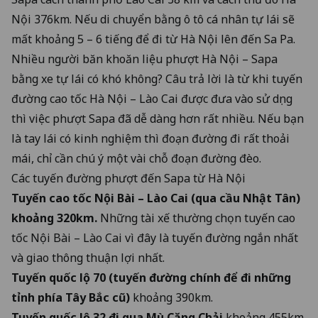
Nội 376km. Nếu di chuyển bằng ô tô cá nhân tự lái sẽ
mất khoảng 5 – 6 tiếng để đi từ Hà Nội lên đến Sa Pa.
Nhiều người băn khoăn liệu phượt Hà Nội – Sapa
bằng xe tự lái có khó không? Câu trả lời là từ khi tuyến
đường cao tốc Hà Nội – Lào Cai được đưa vào sử dụng
thì việc phượt Sapa đã dễ dàng hơn rất nhiều. Nếu bạn
là tay lái có kinh nghiệm thì đoạn đường đi rất thoải
mái, chỉ cần chú ý một vài chỗ đoạn đường đèo.
Các tuyến đường phượt đến Sapa từ Hà Nội
Tuyến
cao tốc Nội Bài – Lào Cai
(qua cầu Nhật Tân)
khoảng 320km.
Những tài xế thường chọn tuyến cao
tốc Nội Bài – Lào Cai vì đây là tuyến đường ngắn nhất
và giao thông thuận lợi nhất.
Tuyến quốc lộ 70 (tuyến đường chính để đi những
tỉnh phía Tây Bắc cũ)
khoảng 390km.
Tuyến quốc lộ 32 đi qua Mù Căng Chải
khoảng 455km.