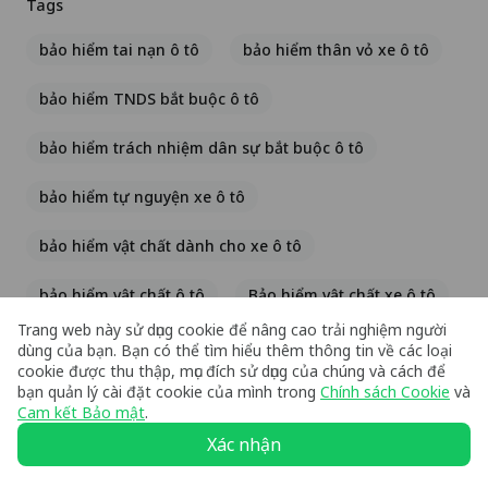
Tags
bảo hiểm tai nạn ô tô
bảo hiểm thân vỏ xe ô tô
bảo hiểm TNDS bắt buộc ô tô
bảo hiểm trách nhiệm dân sự bắt buộc ô tô
bảo hiểm tự nguyện xe ô tô
bảo hiểm vật chất dành cho xe ô tô
bảo hiểm vật chất ô tô
Bảo hiểm vật chất xe ô tô
Trang web này sử dụng cookie để nâng cao trải nghiệm người
bảo hiểm xe hơi bắt buộc
cách lái xe ô tô an toàn
dùng của bạn. Bạn có thể tìm hiểu thêm thông tin về các loại
cookie được thu thập, mục đích sử dụng của chúng và cách để
bạn quản lý cài đặt cookie của mình trong
Chính sách Cookie
và
cách sử dụng bảo hiểm thân vỏ xe ô tô
Cam kết Bảo mật
.
Kinh nghiệm lái xe an toàn
Xác nhận