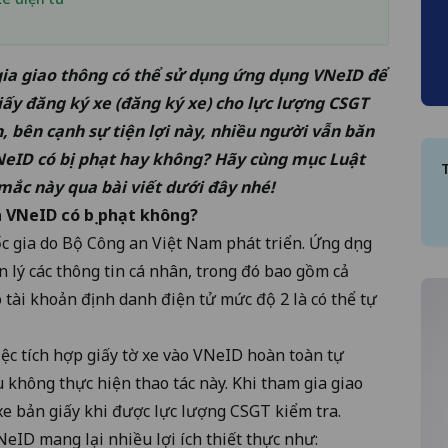
ia giao thông có thể sử dụng ứng dụng VNeID để
giấy đăng ký xe (đăng ký xe) cho lực lượng CSGT
, bên cạnh sự tiện lợi này, nhiều người vẫn băn
NeID có bị phạt hay không? Hãy cùng mục
Luật
mắc này qua bài viết dưới đây nhé!
n VNeID có bị phạt không?
c gia do Bộ Công an Việt Nam phát triển. Ứng dụng
 lý các thông tin cá nhân, trong đó bao gồm cả
 tài khoản định danh điện tử mức độ 2 là có thể tự
iệc tích hợp giấy tờ xe vào VNeID hoàn toàn tự
 không thực hiện thao tác này. Khi tham gia giao
 xe bản giấy khi được lực lượng CSGT kiểm tra.
NeID mang lại nhiều lợi ích thiết thực như: