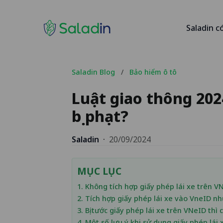
Saladin c
Saladin Blog
/
Bảo hiểm ô tô
Luật giao thông 202
bị phạt?
Saladin
·
20/09/2024
MỤC LỤC
1. Không tích hợp giấy phép lái xe trên V
2. Tích hợp giấy phép lái xe vào VneID n
3. Bị tước giấy phép lái xe trên VNeID th
4. Một số lưu ý khi sử dụng giấy phép lái 