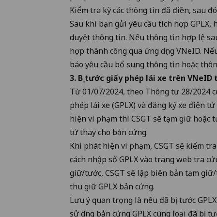
Kiểm tra kỹ các thông tin đã điền, sau đó
Sau khi bạn gửi yêu cầu tích hợp GPLX, 
duyệt thông tin. Nếu thông tin hợp lệ sa
hợp thành công qua ứng dụng VNeID. Nếu
báo yêu cầu bổ sung thông tin hoặc thôn
3. Bị tước giấy phép lái xe trên VNeI
Từ 01/07/2024, theo
Thông tư 28/2024
c
phép lái xe (GPLX) và đăng ký xe điện t
hiện vi phạm thì CSGT sẽ tạm giữ hoặc 
tử thay cho bản cứng.
Khi phát hiện vi phạm, CSGT sẽ kiểm tr
cách nhập số GPLX vào trang web tra cứu
giữ/tước, CSGT sẽ lập biên bản tạm giữ
thu giữ GPLX bản cứng.
Lưu ý quan trọng là nếu đã bị tước GPL
sử dụng bản cứng GPLX cùng loại đã bị tư