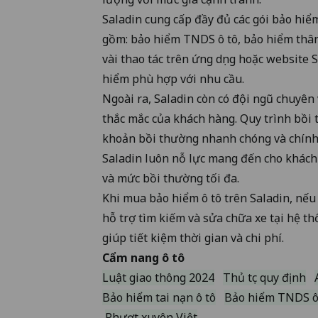
Saladin cung cấp đầy đủ các gói bảo hiể
gồm:
bảo hiểm TNDS ô tô
,
bảo hiểm thâ
vài thao tác trên ứng dụng hoặc website 
hiểm phù hợp với nhu cầu.
Ngoài ra, Saladin còn có đội ngũ chuyên 
thắc mắc của khách hàng. Quy trình bồi
khoản bồi thường nhanh chóng và chính 
Saladin luôn nỗ lực mang đến cho khách
và mức bồi thường tối đa.
Khi mua bảo hiểm ô tô trên Saladin, nế
hỗ trợ tìm kiếm và sửa chữa xe tại hệ th
giúp tiết kiệm thời gian và chi phí.
Cẩm nang ô tô
Luật giao thông 2024
Thủ tục quy định
Bảo hiểm tai nạn ô tô
Bảo hiểm TNDS ô
Phượt xuyên Việt