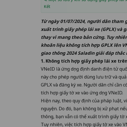
Kết
Từ ngày 01/07/2024, người dân tham g
xuất trình giấy phép lái xe (GPLX) và 
thay vì mang theo bản cứng. Tuy nhiên
khoăn liệu không tích hợp GPLX lên V
giao thông 2024
Saladin giải đáp thắc 
1. Không tích hợp giấy phép lái xe trê
VNeID là ứng dụng định danh điện tử quố
này cho phép người dùng lưu trữ và quản
GPLX và đăng ký xe. Người dân chỉ cần có
tích hợp giấy tờ xe vào ứng dụng VNeID.
Hiện nay, theo quy định của pháp luật, v
nguyện. Do đó, bạn không bị xử phạt nếu
thông, bạn vẫn có thể xuất trình giấy tờ
Tuy nhiên, việc tích hợp giấy tờ xe vào V