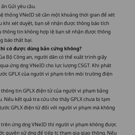
 ấn Gửi yêu cầu.
hệ thống VNeID sẽ cần một khoảng thời gian để xét
u khi xét duyệt, bạn sẽ nhận được thông báo tích
 thông tin không hợp lệ bạn sẽ nhận được thông
g báo thất bại.
D thì có được dùng bản cứng không?
ủa Bộ Công an, người dân có thể xuất trình giấy
ử qua ứng dụng VNeID cho lực lượng CSGT. Khi phát
tước GPLX của người vi phạm trên môi trường điện
a thông tin GPLX điện tử của người vi phạm bằng
. Nếu kết quả tra cứu cho thấy GPLX chưa bị tạm
/tước GPLX điện tử đối với người vi phạm mà không
X trên ứng dụng VNeID thì người vi phạm không được
ớc quyền sử dụng để tiếp tục tham gia giao thông. Nếu