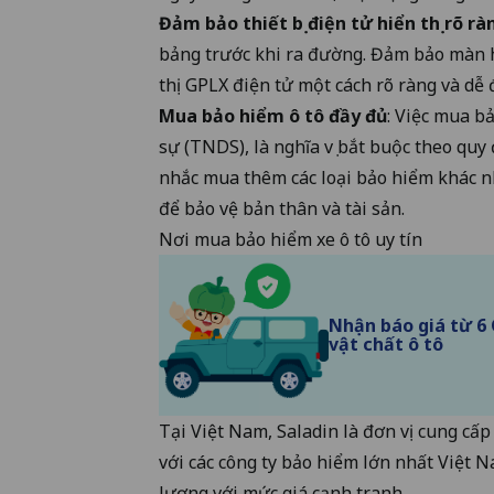
Đảm bảo thiết bị điện tử hiển thị rõ rà
bảng trước khi ra đường. Đảm bảo màn h
thị GPLX điện tử một cách rõ ràng và dễ 
Mua bảo hiểm ô tô đầy đủ
: Việc mua bả
sự
(TNDS), là nghĩa vụ bắt buộc theo quy
nhắc mua thêm các loại bảo hiểm khác nh
để bảo vệ bản thân và tài sản.
Nơi mua bảo hiểm xe ô tô uy tín
Nhận báo giá từ 6
vật chất ô tô
Tại Việt Nam, Saladin là đơn vị cung cấp
với các công ty bảo hiểm lớn nhất Việt
lượng với mức giá cạnh tranh.