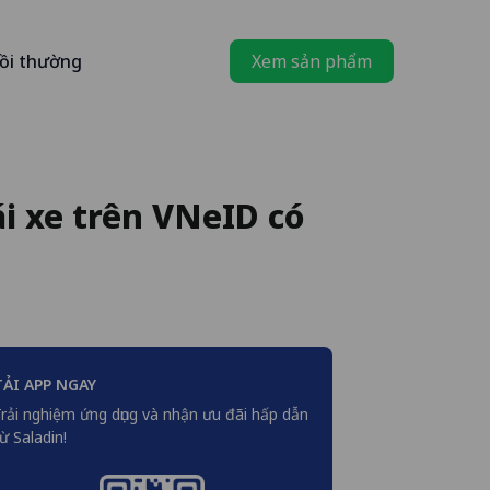
ồi thường
Xem sản phẩm
ái xe trên VNeID có
TẢI APP NGAY
rải nghiệm ứng dụng và nhận ưu đãi hấp dẫn
ừ Saladin!