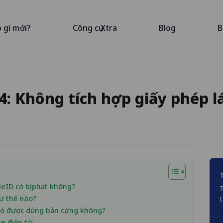
ó gì mới?
Công cụ Xtra
Blog
B
4: Không tích hợp giấy phép l
NeID có bị phạt không?
T
hư thế nào?
t
ì có được dùng bản cứng không?
xe điện tử