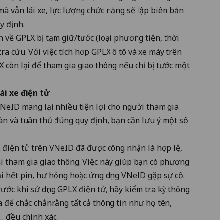
à vẫn lái xe, lực lượng chức năng sẽ lập biên bản
y định.
n về GPLX bị tạm giữ/tước (loại phương tiện, thời
ra cứu. Với việc tích hợp GPLX ô tô và xe máy trên
 còn lại để tham gia giao thông nếu chỉ bị tước một
ái xe điện tử
VNeID mang lại nhiều tiện lợi cho người tham gia
àn và tuân thủ đúng quy định, bạn cần lưu ý một số
điện tử trên VNeID đã được công nhận là hợp lệ,
 tham gia giao thông. Việc này giúp bạn có phương
i hết pin, hư hỏng hoặc ứng dụng VNeID gặp sự cố.
ước khi sử dụng GPLX điện tử, hãy kiểm tra kỹ thông
ra để chắc chắnrằng tất cả thông tin như họ tên,
… đều chính xác.