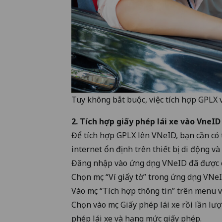
Tuy không bắt buộc, việc tích hợp GPLX v
2. Tích hợp giấy phép lái xe vào VneI
Để tích hợp GPLX lên VNeID, bạn cần có 
internet ổn định trên thiết bị di động và
Đăng nhập vào ứng dụng VNeID đã được c
Chọn mục “Ví giấy tờ” trong ứng dụng VNeI
Vào mục “Tích hợp thông tin” trên menu 
Chọn vào mục Giấy phép lái xe rồi lần lư
phép lái xe và hạng mức giấy phép.