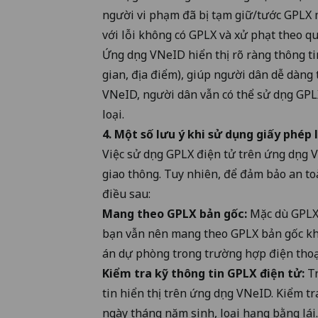
người vi phạm đã bị tạm giữ/tước GPLX m
với lỗi không có GPLX và xử phạt theo qu
Ứng dụng VNeID hiển thị rõ ràng thông ti
gian, địa điểm), giúp người dân dễ dàng t
VNeID, người dân vẫn có thể sử dụng GPLX
loại.
4. Một số lưu ý khi sử dụng giấy phép l
Việc sử dụng GPLX điện tử trên ứng dụng 
giao thông. Tuy nhiên, để đảm bảo an to
điều sau:
Mang theo GPLX bản gốc:
Mặc dù GPLX 
bạn vẫn nên mang theo GPLX bản gốc khi
án dự phòng trong trường hợp điện thoạ
Kiểm tra kỹ thông tin GPLX điện tử:
Tr
tin hiển thị trên ứng dụng VNeID. Kiểm t
ngày tháng năm sinh, loại hạng bằng lái