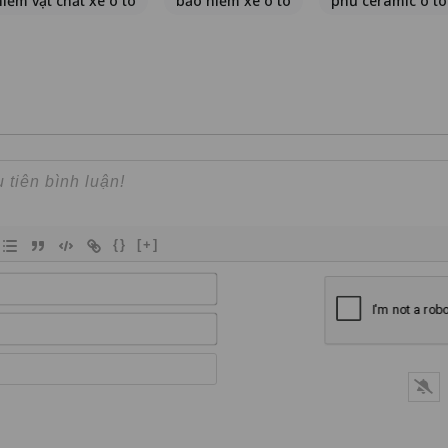
iểm vật chất xe ô tô
bảo hiểm xe ô tô
phủ ceramic ô tô
{}
[+]
Name*
Email*
Website