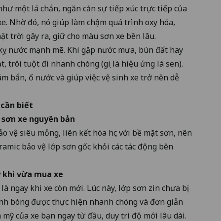
hư một lá chắn, ngăn cản sự tiếp xúc trực tiếp của
xe. Nhờ đó, nó giúp làm chậm quá trình oxy hóa,
 trời gây ra, giữ cho màu sơn xe bền lâu.
 kỵ nước mạnh mẽ. Khi gặp nước mưa, bùn đất hay
, trôi tuột đi nhanh chóng (gọi là hiệu ứng lá sen).
m bẩn, ố nước và giúp việc vệ sinh xe trở nên dễ
 cần biết
 sơn xe nguyên bản
ảo vệ siêu mỏng, liên kết hóa học với bề mặt sơn, nên
eramic bảo vệ lớp sơn gốc khỏi các tác động bên
 khi vừa mua xe
à ngay khi xe còn mới. Lúc này, lớp sơn zin chưa bị
đánh bóng được thực hiện nhanh chóng và đơn giản
 mỹ của xe bạn ngay từ đầu, duy trì độ mới lâu dài.