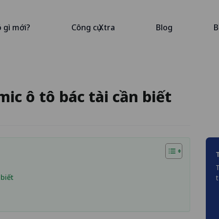
ó gì mới?
Công cụ Xtra
Blog
B
ic ô tô bác tài cần biết
T
 biết
t