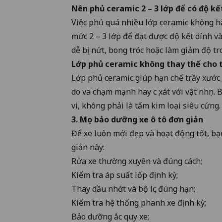
Nên phủ ceramic 2 – 3 lớp để có độ kế
Việc phủ quá nhiều lớp ceramic không h
mức 2 – 3 lớp để đạt được độ kết dính v
dễ bị nứt, bong tróc hoặc làm giảm độ t
Lớp phủ ceramic không thay thế cho t
Lớp phủ ceramic giúp hạn chế trầy xước 
do va chạm mạnh hay cọ xát với vật nhọn. 
vi, không phải là tấm kim loại siêu cứng.
3. Mẹo bảo dưỡng xe ô tô đơn giản
Để xe luôn mới đẹp và hoạt động tốt, bạ
giản này:
Rửa xe thường xuyên và đúng cách;
Kiểm tra áp suất lốp định kỳ;
Thay dầu nhớt và bộ lọc đúng hạn;
Kiểm tra hệ thống phanh xe định kỳ;
Bảo dưỡng ắc quy xe;