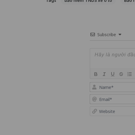
Tags
bảo hiểm TNDS xe ô tô
Bảo h
Subscribe