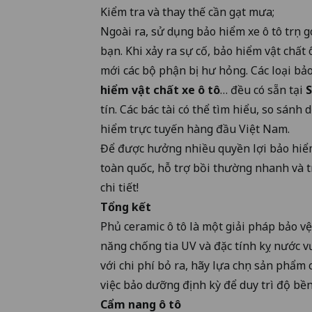
Kiểm tra và thay thế cần gạt mưa;
Ngoài ra, sử dụng bảo hiểm xe ô tô trọn g
bạn. Khi xảy ra sự cố, bảo hiểm vật chất
mới các bộ phận bị hư hỏng. Các loại bả
hiểm vật chất xe ô tô
… đều có sẵn tại
S
tín. Các bác tài có thể tìm hiểu, so sánh
hiểm trực tuyến hàng đầu Việt Nam.
Để được hưởng nhiều quyền lợi bảo hiể
toàn quốc, hỗ trợ bồi thường nhanh và t
chi tiết!
Tổng kết
Phủ ceramic ô tô là một giải pháp bảo vệ
năng chống tia UV và đặc tính kỵ nước v
với chi phí bỏ ra, hãy lựa chọn sản phẩm 
việc bảo dưỡng định kỳ để duy trì độ bề
Cẩm nang ô tô