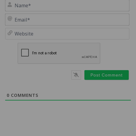
Na
Em
We
0
COMMENTS