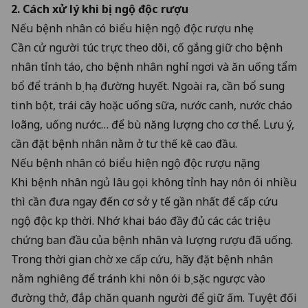
2. Cách xử lý khi bị ngộ độc rượu
Nếu bệnh nhân có biểu hiện ngộ độc rượu nhẹ
Cần cử người túc trực theo dõi, cố gắng giữ cho bệnh
nhân tỉnh táo, cho bệnh nhân nghỉ ngơi và ăn uống tẩm
bổ để tránh bị hạ đường huyết. Ngoài ra, cần bổ sung
tinh bột, trái cây hoặc uống sữa, nước canh, nước cháo
loãng, uống nước… để bù năng lượng cho cơ thể. Lưu ý,
cần đặt bệnh nhân nằm ở tư thế kê cao đầu.
Nếu bệnh nhân có biểu hiện ngộ độc rượu nặng
Khi bệnh nhân ngủ lâu gọi không tỉnh hay nôn ói nhiều
thì cần đưa ngay đến cơ sở y tế gần nhất để cấp cứu
ngộ độc kịp thời. Nhớ khai báo đầy đủ các các triệu
chứng ban đầu của bệnh nhân và lượng rượu đã uống.
Trong thời gian chờ xe cấp cứu, hãy đặt bệnh nhân
nằm nghiêng để tránh khi nôn ói bị sặc ngược vào
đường thở, đắp chăn quanh người để giữ ấm. Tuyệt đối