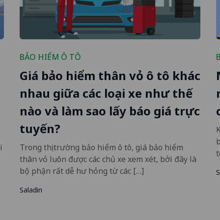
BẢO HIỂM Ô TÔ
Giá bảo hiểm thân vỏ ô tô khác
nhau giữa các loại xe như thế
nào và làm sao lấy báo giá trực
tuyến?
K
b
i
Trong thị trường bảo hiểm ô tô, giá bảo hiểm
t
thân vỏ luôn được các chủ xe xem xét, bởi đây là
bộ phận rất dễ hư hỏng từ các […]
S
Saladin