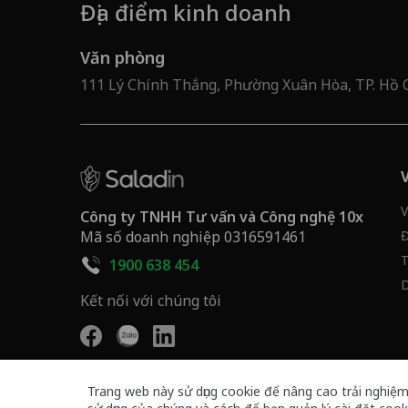
Địa điểm kinh doanh
Văn phòng
111 Lý Chính Thắng, Phường Xuân Hòa, TP. Hồ 
V
Công ty TNHH Tư vấn và Công nghệ 10x
Mã số doanh nghiệp 0316591461
Đ
T
1900 638 454
D
Kết nối với chúng tôi
Trang web này sử dụng cookie để nâng cao trải nghiệm