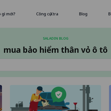
ó gì mới?
Công cụ Xtra
Blog
B
SALADIN BLOG
mua bảo hiểm thân vỏ ô tô