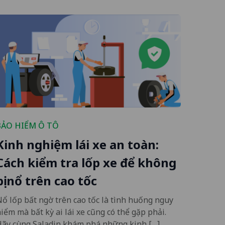
BẢO HIỂM Ô TÔ
Kinh nghiệm lái xe an toàn:
Cách kiểm tra lốp xe để không
bị nổ trên cao tốc
ổ lốp bất ngờ trên cao tốc là tình huống nguy
iểm mà bất kỳ ai lái xe cũng có thể gặp phải.
Hãy cùng Saladin khám phá những kinh […]