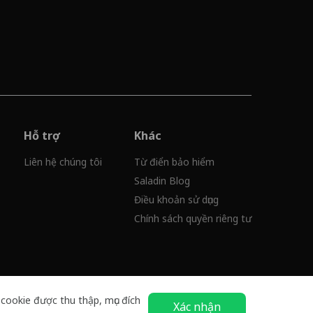
Hỗ trợ
Khác
Liên hệ chúng tôi
Từ điển bảo hiểm
Saladin Blog
Điều khoản sử dụng
Chính sách quyền riêng tư
 cookie được thu thập, mục đích
Xác nhận