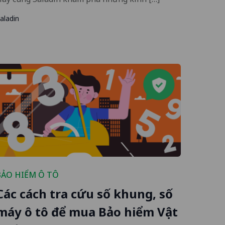
aladin
BẢO HIỂM Ô TÔ
Các cách tra cứu số khung, số
máy ô tô để mua Bảo hiểm Vật