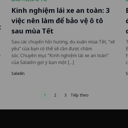
Kinh nghiệm lái xe an toàn: 3
việc nên làm để bảo vệ ô tô
t
sau mùa Tết
Sau các chuyến hồi hương, du xuân mùa Tết, “xế
yêu” của bạn có thể sẽ cần được chăm
B
o
sóc. Chuyên mục “Kinh nghiệm lái xe an toàn”
h
của Saladin gợi ý bạn một […]
c
Saladin
S
Posts
1
2
3
Tiếp theo
pagination