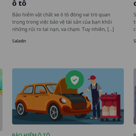
ô tô
Bảo hiểm vật chất xe ô tô đóng vai trò quan
S
trọng trong việc bảo vệ tài sản của bạn khỏi
những rủi ro tai nạn, va chạm. Tuy nhiên, […]
c
Saladin
S
BẢO HIỂM Ô TÔ