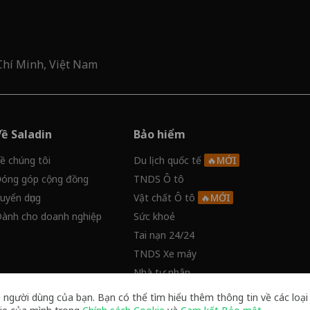
Chí Minh, Việt Nam
Về Saladin
Bảo hiểm
ề chúng tôi
Du lịch quốc tế
óng góp cộng đồng
TNDS Ô tô
uyển dụng
Vật chất Ô tô
ành cho doanh nghiệp
Sức khoẻ
Tai nạn 24/24
TNDS Xe máy
Nhà tư nhân
Ung thư và bệnh hiểm nghèo
 người dùng của bạn. Bạn có thể tìm hiểu thêm thông tin về các loại