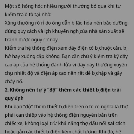
Một số hỏng hóc nhiều người thường bỏ qua khi tự
kiểm tra ô tô tại nhà:
Xăng thường rò rỉ do ống dẫn bị lão hóa nên bảo dưỡng
đúng quy cách và lịch khuyến nghị của nhà sản xuất sẽ
tránh được nguy cơ này.
Kiểm tra hệ thống điện xem dây điện có bị chuột cắn, bị
hở hay xuống cấp không. Bạn cần chú ý kiểm tra kỹ dây
cao áp của hệ thống đánh lửa vì dây này thường xuyên
chịu nhiệt độ và điện áp cao nên rất dễ bị chập và gây
cháy nổ.
2. Không nên tự ý “độ” thêm các thiết bị điện trái
quy định
Khi bạn “độ” thêm thiết bị điện trên ô tô có nghĩa là thợ
phải can thiệp vào hệ thống điện nguyên bản trên
chiếc xe, không loại trừ khả năng thợ đấu nối sai cách
hoặc gắn các thiết bị điện kém chất lượng. Khi đó, hệ