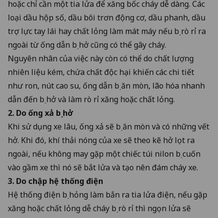
hoặc chỉ cần một tia lửa để xăng bốc cháy dễ dàng. Các
loại dầu hộp số, dầu bôi trơn động cơ, dầu phanh, dầu
trợ lực tay lái hay chất lỏng làm mát máy nếu bị rò rỉ ra
ngoài từ ống dẫn bị hở cũng có thể gây cháy.
Nguyên nhân của việc này còn có thể do chất lượng
nhiên liệu kém, chứa chất độc hại khiến các chi tiết
như ron, nút cao su, ống dẫn bị ăn mòn, lão hóa nhanh
dẫn đến bị hở và làm rò rỉ xăng hoặc chất lỏng.
2. Do ống xả bị hở
Khi sử dụng xe lâu, ống xả sẽ bị ăn mòn và có những vết
hở. Khi đó, khí thải nóng của xe sẽ theo kẽ hở lọt ra
ngoài, nếu không may gặp một chiếc túi nilon bị cuốn
vào gầm xe thì nó sẽ bắt lửa và tạo nên đám cháy xe.
3. Do chập hệ thống điện
Hệ thống điện bị hỏng làm bắn ra tia lửa điện, nếu gặp
xăng hoặc chất lỏng dễ cháy bị rò rỉ thì ngọn lửa sẽ