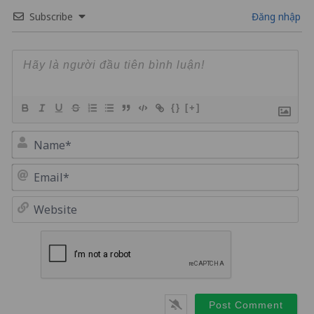
Subscribe
Đăng nhập
{}
[+]
Na
Em
We