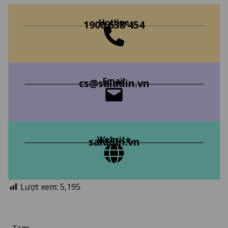
Hotline
1900 638 454
Email
cs@saladin.vn
Website
saladin.vn
Lượt xem:
5,195
Tags