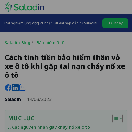
Trải nghiệm ứng dụng và nhận ưu đãi hấp dẫn từ Saladin!
Tải ngay
Saladin Blog
/
Bảo hiểm ô tô
Cách tính tiền bảo hiểm thân vỏ
xe ô tô khi gặp tai nạn cháy nổ xe
ô tô
Saladin
·
14/03/2023
MỤC LỤC
I. Các nguyên nhân gây cháy nổ xe ô tô