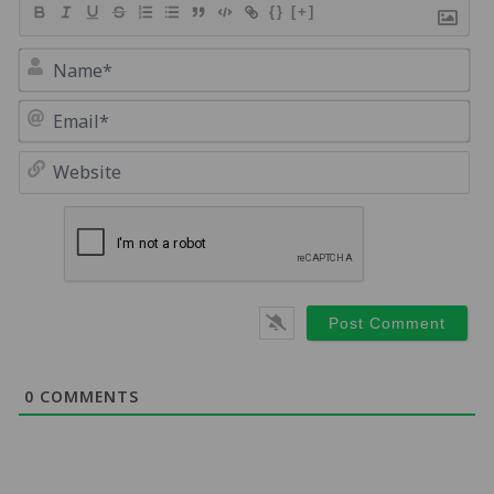
{}
[+]
Na
Em
We
0
COMMENTS