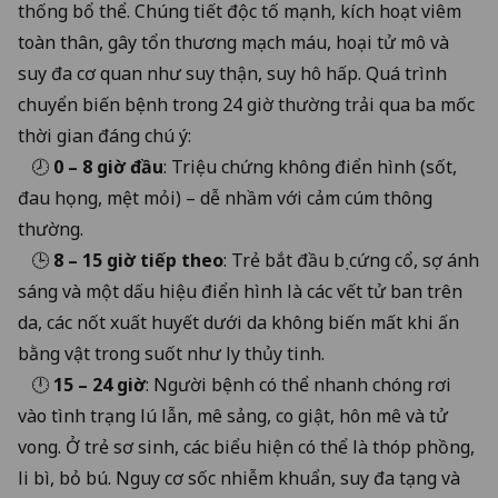
thống bổ thể. Chúng tiết độc tố mạnh, kích hoạt viêm
toàn thân, gây tổn thương mạch máu, hoại tử mô và
suy đa cơ quan như suy thận, suy hô hấp. Quá trình
chuyển biến bệnh trong 24 giờ thường trải qua ba mốc
thời gian đáng chú ý:
🕗
0 – 8 giờ đầu
: Triệu chứng không điển hình (sốt,
đau họng, mệt mỏi) – dễ nhầm với cảm cúm thông
thường.
🕒
8 – 15 giờ tiếp theo
: Trẻ bắt đầu bị cứng cổ, sợ ánh
sáng và một dấu hiệu điển hình là các vết tử ban trên
da, các nốt xuất huyết dưới da không biến mất khi ấn
bằng vật trong suốt như ly thủy tinh.
🕛
15 – 24 giờ
: Người bệnh có thể nhanh chóng rơi
vào tình trạng lú lẫn, mê sảng, co giật, hôn mê và tử
vong. Ở trẻ sơ sinh, các biểu hiện có thể là thóp phồng,
li bì, bỏ bú. Nguy cơ sốc nhiễm khuẩn, suy đa tạng và