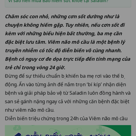
Vì sao nên mua Bảo hiểm sức khỏe tại Saladin?
Chăm sóc con nhỏ, những cơn sốt dường như là
chuyện không hiếm gặp. Tuy nhiên, nếu cơn sốt đi
kèm với những biểu hiện bất thường, ba mẹ cần
đặc biệt lưu tâm. Viêm não mô cầu là một bệnh lý
truyền nhiễm có tốc độ diễn biến vô cùng nhanh.
Bệnh có nguy cơ đe dọa trực tiếp đến tính mạng của
trẻ chỉ trong vòng 24 giờ.
Đừng để sự thiếu chuẩn bị khiến ba mẹ rơi vào thế bị
động. Ấn vào từng ảnh để nắm trọn ‘bí kíp’ nhận diện
bệnh và giải pháp bảo vệ từ Saladin luôn đồng hành và
san sẻ gánh nặng ngay cả với những căn bệnh đặc biệt
như viêm não mô cầu.
Diễn biến triệu chứng trong 24h của Viêm não mô cầu