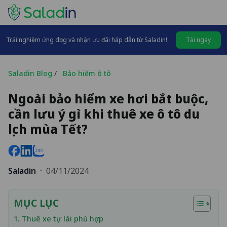
Trải nghiệm ứng dụng và nhận ưu đãi hấp dẫn từ Saladin!
Tải ngay
Saladin Blog
/
Bảo hiểm ô tô
Ngoài bảo hiểm xe hơi bắt buộc,
cần lưu ý gì khi thuê xe ô tô du
lịch mùa Tết?
Saladin
·
04/11/2024
MỤC LỤC
1. Thuê xe tự lái phù hợp