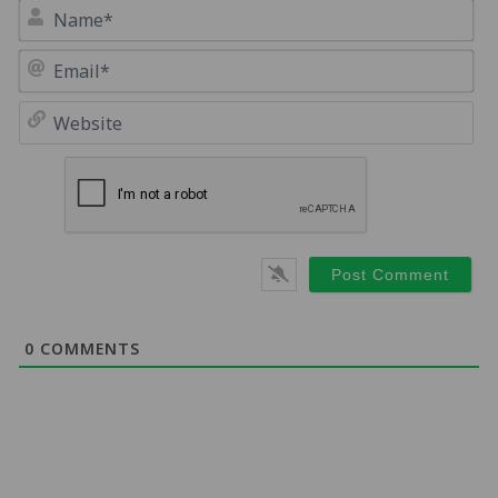
Na
Em
We
0
COMMENTS