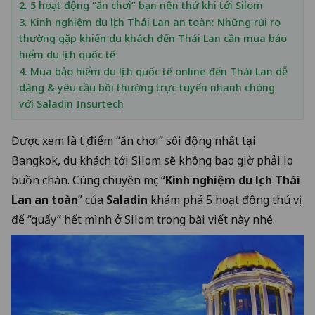
2. 5 hoạt động “ăn chơi” bạn nên thử khi tới Silom
3. Kinh nghiệm du lịch Thái Lan an toàn: Những rủi ro
thường gặp khiến du khách đến Thái Lan cần mua bảo
hiểm du lịch quốc tế
4. Mua bảo hiểm du lịch quốc tế online đến Thái Lan dễ
dàng & yêu cầu bồi thường trực tuyến nhanh chóng
với Saladin Insurtech
Được xem là tụ điểm “ăn chơi” sôi động nhất tại
Bangkok, du khách tới Silom sẽ không bao giờ phải lo
buồn chán. Cùng chuyên mục “
Kinh nghiệm du lịch Thái
Lan an toàn
” của
Saladin
khám phá 5 hoạt động thú vị
để “quẩy” hết mình ở Silom trong bài viết này nhé.