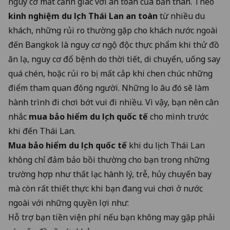
nguy cơ mất cảnh giác với an toàn của bản thân. Theo
kinh nghiệm du lịch Thái Lan an toàn
từ nhiều du
khách, những rủi ro thường gặp cho khách nước ngoài
đến Bangkok là nguy cơ ngộ độc thực phẩm khi thử đồ
ăn lạ, nguy cơ đổ bệnh do thời tiết, di chuyển, uống say
quá chén, hoặc rủi ro bị mất cắp khi chen chúc những
điểm tham quan đông người. Những lo âu đó sẽ làm
hành trình đi chơi bớt vui đi nhiều. Vì vậy, bạn nên cân
nhắc
mua bảo hiểm du lịch quốc tế
cho mình trước
khi đến Thái Lan.
Mua bảo hiểm du lịch quốc tế
khi du lịch Thái Lan
không chỉ đảm bảo bồi thường cho bạn trong những
trường hợp như thất lạc hành lý, trễ, hủy chuyến bay
mà còn rất thiết thực khi bạn đang vui chơi ở nước
ngoài với những quyền lợi như:
Hỗ trợ bạn tiền viện phí nếu bạn không may gặp phải