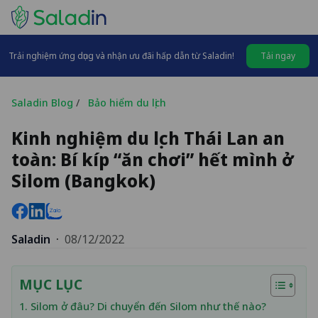
Trải nghiệm ứng dụng và nhận ưu đãi hấp dẫn từ Saladin!
Tải ngay
Saladin Blog
/
Bảo hiểm du lịch
Kinh nghiệm du lịch Thái Lan an
toàn: Bí kíp “ăn chơi” hết mình ở
Silom (Bangkok)
Saladin
·
08/12/2022
MỤC LỤC
1. Silom ở đâu? Di chuyển đến Silom như thế nào?