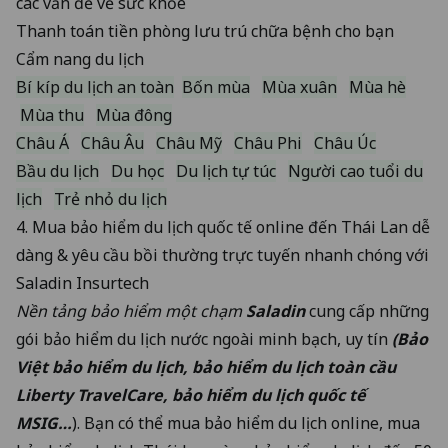
các vấn đề về sức khỏe
Thanh toán tiền phòng lưu trú chữa bệnh cho bạn
Cẩm nang du lịch
Bí kíp du lịch an toàn
Bốn mùa
Mùa xuân
Mùa hè
Mùa thu
Mùa đông
Châu Á
Châu Âu
Châu Mỹ
Châu Phi
Châu Úc
Bầu du lịch
Du học
Du lịch tự túc
Người cao tuổi du
lịch
Trẻ nhỏ du lịch
4.
Mua bảo hiểm du lịch quốc tế online
đến Thái Lan dễ
dàng & yêu cầu bồi thường trực tuyến nhanh chóng với
Saladin Insurtech
Nền tảng bảo hiểm một chạm
Saladin
cung cấp những
gói bảo hiểm du lịch nước ngoài minh bạch, uy tín
(Bảo
Việt bảo hiểm du lịch, bảo hiểm du lịch toàn cầu
Liberty TravelCare, bảo hiểm du lịch quốc tế
MSIG…
). Bạn có thể mua bảo hiểm du lịch online, mua