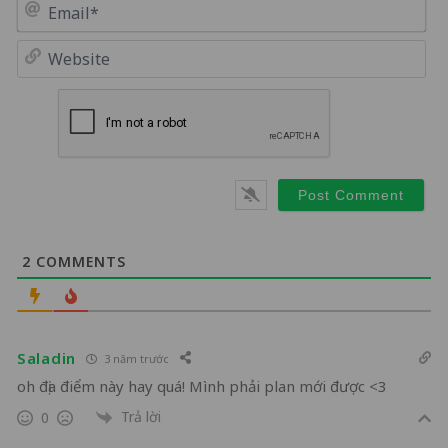
Em
We
2
COMMENTS
Saladin
3 năm trước
oh địa điểm này hay quá! Mình phải plan mới được <3
Trả lời
0