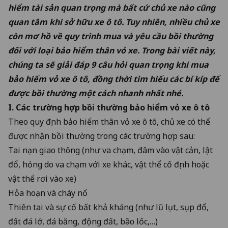
hiểm tài sản quan trọng mà bất cứ chủ xe nào cũng
quan tâm khi sở hữu xe ô tô. Tuy nhiên, nhiều chủ xe
còn mơ hồ về quy trình mua và yêu cầu bồi thường
đối với loại bảo hiểm thân vỏ xe. Trong bài viết này,
chúng ta sẽ giải đáp 9 câu hỏi quan trọng khi mua
bảo hiểm vỏ xe ô tô
, đồng thời tìm hiểu các bí kíp để
được bồi thường một cách nhanh nhất nhé.
I. Các trường hợp bồi thường bảo hiểm vỏ xe ô tô
Theo
quy định bảo hiểm thân vỏ xe ô tô
, chủ xe có thể
được nhận bồi thường trong các trường hợp sau:
Tai nạn giao thông (như va chạm, đâm vào vật cản, lật
đổ, hỏng do va chạm với xe khác, vật thể cố định hoặc
vật thể rơi vào xe)
Hỏa hoạn và cháy nổ
Thiên tai và sự cố bất khả kháng (như lũ lụt, sụp đổ,
đất đá lở, đá băng, động đất, bão lốc,…)