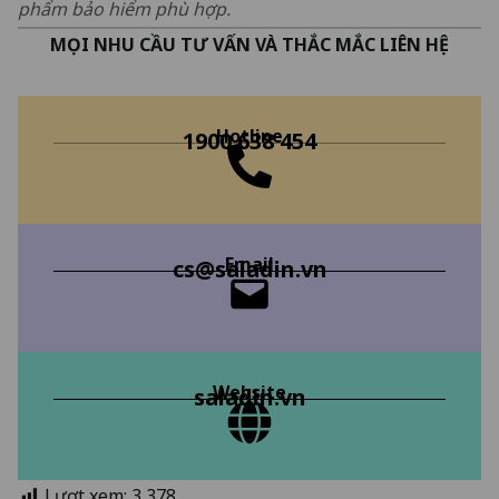
phẩm bảo hiểm phù hợp.
MỌI NHU CẦU TƯ VẤN VÀ THẮC MẮC LIÊN HỆ
Hotline
1900 638 454
Email
cs@saladin.vn
Website
saladin.vn
Lượt xem:
3,378