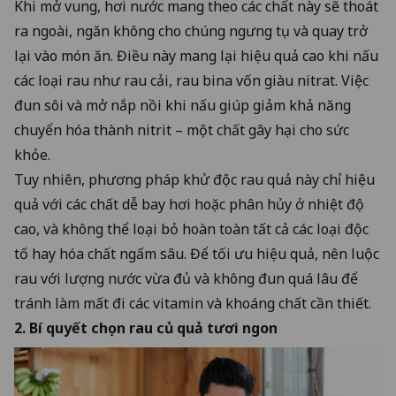
Khi mở vung, hơi nước mang theo các chất này sẽ thoát
ra ngoài, ngăn không cho chúng ngưng tụ và quay trở
lại vào món ăn. Điều này mang lại hiệu quả cao khi nấu
các loại rau như rau cải, rau bina vốn giàu nitrat. Việc
đun sôi và mở nắp nồi khi nấu giúp giảm khả năng
chuyển hóa thành nitrit – một chất gây hại cho sức
khỏe.
Tuy nhiên, phương pháp khử độc rau quả này chỉ hiệu
quả với các chất dễ bay hơi hoặc phân hủy ở nhiệt độ
cao, và không thể loại bỏ hoàn toàn tất cả các loại độc
tố hay hóa chất ngấm sâu. Để tối ưu hiệu quả, nên luộc
rau với lượng nước vừa đủ và không đun quá lâu để
tránh làm mất đi các vitamin và khoáng chất cần thiết.
2. Bí quyết chọn rau củ quả tươi ngon