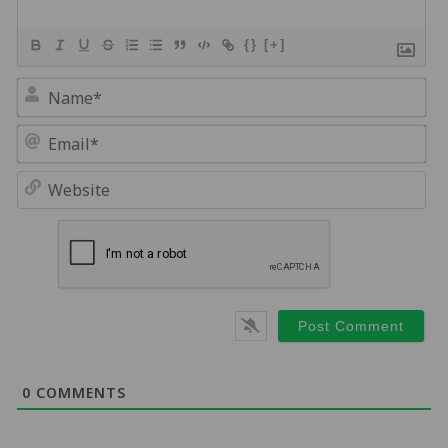
{}
[+]
Na
Em
We
0
COMMENTS