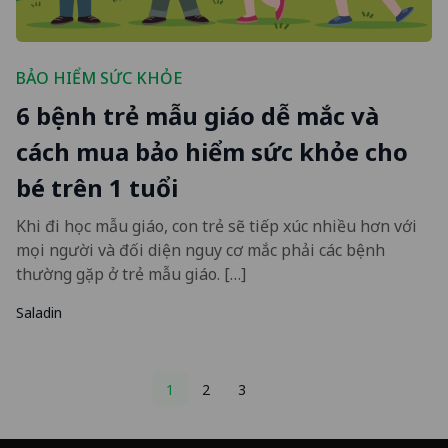
BẢO HIỂM SỨC KHỎE
6 bệnh trẻ mẫu giáo dễ mắc và
cách mua bảo hiểm sức khỏe cho
bé trên 1 tuổi
Khi đi học mẫu giáo, con trẻ sẽ tiếp xúc nhiều hơn với
mọi người và đối diện nguy cơ mắc phải các bệnh
thường gặp ở trẻ mẫu giáo. […]
Saladin
Posts
1
2
3
pagination