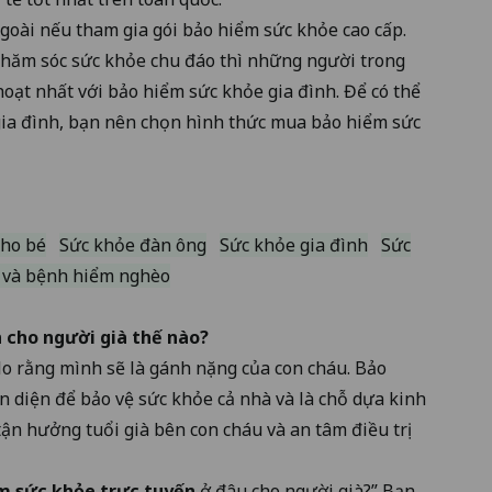
goài nếu tham gia gói bảo hiểm sức khỏe cao cấp.
 chăm sóc sức khỏe chu đáo thì những người trong
hoạt nhất với bảo hiểm sức khỏe gia đình. Để có thể
ia đình, bạn nên chọn hình thức mua bảo hiểm sức
cho bé
Sức khỏe đàn ông
Sức khỏe gia đình
Sức
 và bệnh hiểm nghèo
n
cho người già thế nào?
lo rằng mình sẽ là gánh nặng của con cháu. Bảo
n diện để bảo vệ sức khỏe cả nhà và là chỗ dựa kinh
 tận hưởng tuổi già bên con cháu và an tâm điều trị
m sức khỏe trực tuyến
ở đâu cho người già?” Bạn