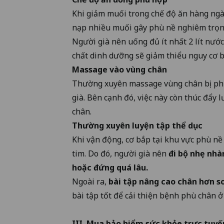
Khi giảm muối trong chế độ ăn hàng ngày
nạp nhiều muối gây phù nề nghiêm trọn
Người già nên uống đủ ít nhất 2 lít nư
chất dinh dưỡng sẽ giảm thiểu nguy cơ b
Massage vào vùng chân
Thường xuyên massage vùng chân bị phù
già. Bên cạnh đó, việc này còn thúc đẩy 
chân.
Thường xuyên luyện tập thể dục
Khi vận động, cơ bắp tại khu vực phù n
tim. Do đó, người già nên
đi bộ nhẹ nhà
hoặc đứng quá lâu.
Ngoài ra,
bài tập nâng cao chân hơn so 
bài tập tốt để cải thiện bệnh phù chân ở
III. Mua bảo hiểm sức khỏe trực tuy