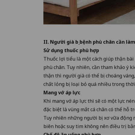
II. Người già bị bệnh phù chân cần làm
Sử dụng thuốc phù hợp
Thuốc lợi tiểu là một cách giúp thận bài
phù chân. Tuy nhiên, cần tham khảo ý ki
thận thì người già có thể bị choáng váng
chất lỏng bị loại bỏ quá nhiều trong thờ
Mang vớ áp lực
Khi mang vớ áp lực thì sẽ có một lực nén
đặc biệt là vùng mắt cá chân có thể hỗ t
Tuy nhiên những người bị xơ vữa động m
biên hoặc suy tim không nên điều trị b
Chế độ ăn uống phù hợp