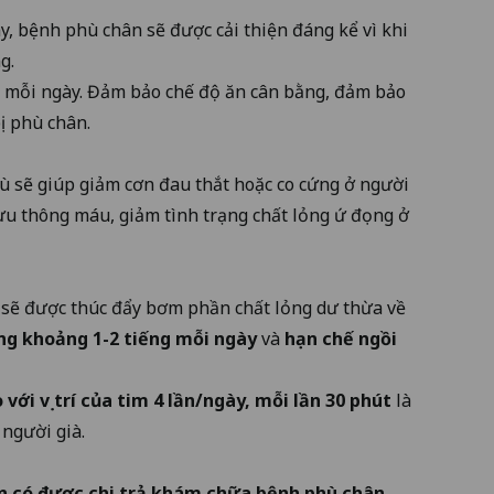
, bệnh phù chân sẽ được cải thiện đáng kể vì khi
g.
ớc mỗi ngày. Đảm bảo chế độ ăn cân bằng, đảm bảo
ị phù chân.
 sẽ giúp giảm cơn đau thắt hoặc co cứng ở người
lưu thông máu, giảm tình trạng chất lỏng ứ đọng ở
ề sẽ được thúc đẩy bơm phần chất lỏng dư thừa về
ng khoảng 1-2 tiếng mỗi ngày
và
hạn chế ngồi
với vị trí của tim 4 lần/ngày, mỗi lần 30 phút
là
 người già.
ến có được chi trả khám chữa bệnh phù chân