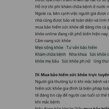
Hỗ trợ chi phí khám chữa bệnh ở nước n
Ngoài ra, bên cạnh việc người già được
nhà cũng được bảo vệ toàn diện và linh 
mua bảo hiểm sức khỏe dễ dàng cho cả g
khỏe online đang rất phổ biến hiện nay.
Cẩm nang sức khỏe
Mẹo sống khỏe
Tư vấn bảo hiểm
Khám chữa bệnh
Nha khoa
Sức khỏe 
khỏe mẹ bầu
Sức khỏe phụ nữ
Ung thư
IV. Mua
bảo hiểm sức khỏe trực tuyế
Người già thường tự ti khi mắc bệnh và 
hiểm sức khỏe gia đình là biện pháp toà
tế đáng tin cậy để người cao tuổi có thể
khi mắc bệnh.
Nếu đang băn khoăn “Vậy
mua bảo hiể