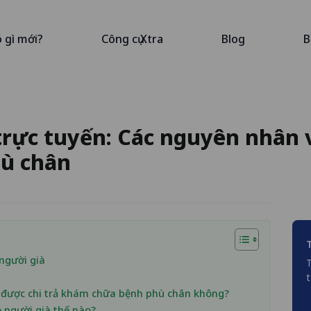
ó gì mới?
Công cụ Xtra
Blog
B
trực tuyến: Các nguyên nhân 
hù chân
người già
T
t
ó được chi trả khám chữa bệnh phù chân không?
 người già thế nào?