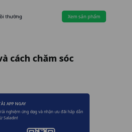
ồi thường
Xem sản phẩm
và cách chăm sóc
TẢI APP NGAY
rải nghiệm ứng dụng và nhận ưu đãi hấp dẫn
ừ Saladin!