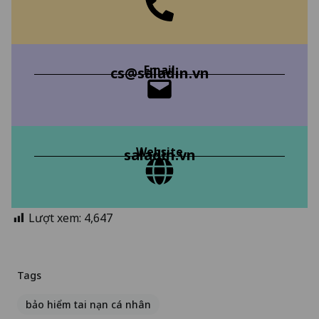
Email
cs@saladin.vn
Website
saladin.vn
Lượt xem:
4,647
Tags
bảo hiểm tai nạn cá nhân