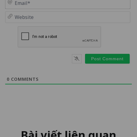
Em
We
0
COMMENTS
Bài viết liên quan