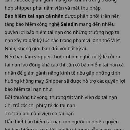
hợp shipper phải nằm viện và mất thu nhập.
Bảo hiểm tai nạn cá nhân
được phân phối trên
nền
tảng bảo hiểm công nghệ
Saladin
mang đến nhiều
quyền lợi bảo hiểm tai nạn cho những trường hợp tai
nạn xảy ra bất kỳ lúc nào trong phạm vi lãnh thổ Việt
Nam, không giới hạn đối với bất kỳ ai.
Nếu bạn làm shipper thuộc nhóm nghề có tỷ lệ rủi ro
tai nạn lao động khá cao thì cần có bảo hiểm tai nạn cá
nhân để giảm gánh nặng kinh tế nếu gặp những tình
huống không may. Shipper sẽ được hỗ trợ các quyền lợi
bảo hiểm tai nạn như:
Bồi thường tử vong, thương tật vĩnh viễn do tai nạn
Chi trả các chi phí y tế do tai nạn
Trợ cấp phí nằm viện do tai nạn
Dẫu biết bảo hiểm tai nạn con người có nhiều quyền
lợi bảo hiểm tai nạn tốt, nhiều shipper vẫn e ngại mua