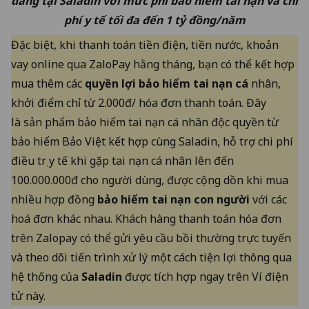
dàng tại Saladin với mức phí bảo hiểm tai nạn và chi
phí y tế tối đa đến 1 tỷ đồng/năm
Đặc biệt, khi thanh toán tiền điện, tiền nước, khoản
vay online qua ZaloPay hằng tháng, bạn có thể kết hợp
mua thêm các
quyền lợi bảo hiểm tai nạn cá
nhân,
khởi điểm chỉ từ 2.000đ/ hóa đơn thanh toán. Đây
là
sản phẩm bảo hiểm tai nạn cá nhân độc quyền từ
bảo hiểm Bảo Việt
kết hợp cùng Saladin, hỗ trợ chi phí
điều trị y tế khi gặp tai nạn cá nhân lên đến
100.000.000đ cho người dùng, được cộng dồn khi mua
nhiều hợp đồng
bảo hiểm tai nạn con người
với các
hoá đơn khác nhau. Khách hàng thanh toán hóa đơn
trên Zalopay có thể gửi yêu cầu bồi thường trực tuyến
và theo dõi tiến trình xử lý một cách tiện lợi thông qua
hệ thống của
Saladin
được tích hợp ngay trên Ví điện
tử này.