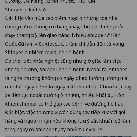
Dương
,
Đà Nẵng
, ,
Bình Phước
, ,
TP.HCM
Shipper bị kiệt sức
Đặc biệt vào mùa cao điểm hoặc ở những tòa nhà,
chung cư cũ không có thang máy, shipper buộc phải
chạy thang bộ lên giao hàng.
Nhiều shipper ở Hàn
Quốc đã làm việc kiệt sức, thậm chí dẫn đến tử vong.
Shipper bị nhiễm covid, dễ đổ bệnh
Do thời tiết khắc nghiệt cũng như giờ giấc làm việc
không ổn định, shipper dễ đổ bệnh. Ngoài ra, shipper
là nghề thường không có ngày phép hưởng lương mà
coi như ngày bệnh là ngày mất thu nhập. Chưa kể, chạy
xe liên tục ngoài đường ô nhiễm, nhiều khói bụi còn
khiến shipper có thể gặp các bệnh về đường hô hấp.
Đặc biệt, việc thường xuyên dùng tay tiếp xúc với gói
hàng và người nhận nếu không lưu ý sát khuẩn sẽ làm
tăng nguy cơ shipper bị lây nhiễm Covid-19.