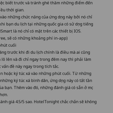
Việc biết trước và tránh ghé thăm những điểm đến
ều thời gian.
vào những chức năng của ứng dụng này bởi nó chỉ
khi bạn du lịch tại những quốc gia có sử dụng tiếng
art là nó chỉ có mặt trên các thiết bị IOS.
ree, sẽ có những khoảng phí in-app)
phút cuối
áng trước khi đi du lịch chính là điều mà ai cũng
lô lên và đi chỉ ngay trong đêm nay thì phải làm
 vấn đề này ngay trong tích tắc.
n hoặc ký túc xá vào những phút cuối. Từ những
hững ký túc xá bình dân, ứng dụng này có tất tần
ủa bạn. Thêm vào đó, những đánh giá có sẵn ở mục
 hơn.
đánh giá 4.5/5 sao. HotelTonight chắc chắn sẽ không