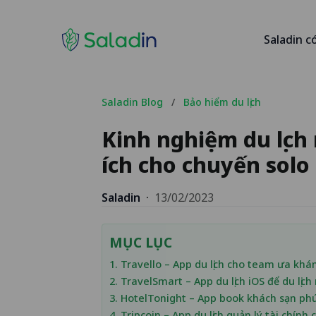
Saladin c
Saladin Blog
/
Bảo hiểm du lịch
Kinh nghiệm du lịc
ích cho chuyến solo 
Saladin
·
13/02/2023
MỤC LỤC
1. Travello – App du lịch cho team ưa khá
2. TravelSmart – App du lịch iOS để du lị
3. HotelTonight – App book khách sạn phú
4. Tripcoin – App du lịch quản lý tài chính