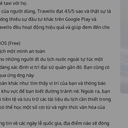
 taxi với họ.
của người dùng, Travello đạt 4.5/5 sao và thật sự là
ụng thiếu sự đầu tư khác trên Google Play và
ravello đều hoạt động hiệu quả và giúp đem đến cho
iOS
(Free)
lịch một mình an toàn
 cho những người đi du lịch nước ngoài tự túc một
dàng xác định vị trí đại sứ quán gần đó. Bạn cũng có
qua ứng dụng này.
àn khác như: tìm thấy vị trí của bạn và thông báo
khu vực để bạn biết đường tránh né. Ngoài ra, bạn
tiền tệ và lưu trữ các tài liệu du lịch cần thiết trong
có thể học một số cụm từ và nghi thức văn hóa của
g tin về các ngày lễ quốc gia, địa điểm nào sẽ đóng