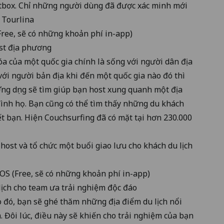
tbox. Chỉ những người dùng đã được xác minh mới
 Tourlina
Free, sẽ có những khoản phí in-app)
ost địa phương
óa của một quốc gia chính là sống với người dân địa
ới người bản địa khi đến một quốc gia nào đó thì
Ứng dụng sẽ tìm giúp bạn host xung quanh một địa
 đình họ. Bạn cũng có thể tìm thấy những du khách
t bạn. Hiện Couchsurfing đã có mặt tại hơn 230.000
host và tổ chức một buổi giao lưu cho khách du lịch
iOS
(Free, sẽ có những khoản phí in-app)
lịch cho team ưa trải nghiệm độc đáo
 đó, bạn sẽ ghé thăm những địa điểm du lịch nổi
 Đôi lúc, điều này sẽ khiến cho trải nghiệm của bạn