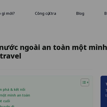
ó gì mới?
Công cụ Xtra
Blog
B
h nước ngoài an toàn một mìn
travel
m phá & kết nối
T
ch một mình an toàn
t
t cuối
 chuyến đi