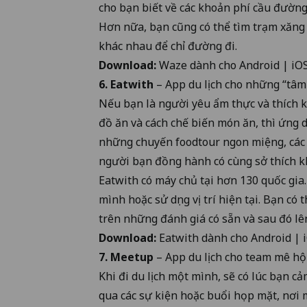
cho bạn biết về các khoản phí cầu đườn
Hơn nữa, bạn cũng có thể tìm trạm xăng 
khác nhau để chỉ đường đi.
Download:
Waze dành cho
Android
|
iO
6. Eatwith
– App du lịch cho những “tâ
Nếu bạn là người yêu ẩm thực và thích 
đồ ăn và cách chế biến món ăn, thì ứng d
những chuyến foodtour ngon miệng, các
người bạn đồng hành có cùng sở thích 
Eatwith có máy chủ tại hơn 130 quốc gia.
mình hoặc sử dụng vị trí hiện tại. Bạn c
trên những đánh giá có sẵn và sau đó lên
Download:
Eatwith dành cho
Android
|
7. Meetup
– App du lịch cho team mê hộ
Khi đi du lịch một mình, sẽ có lúc bạn c
qua các sự kiện hoặc buổi họp mặt, nơi m