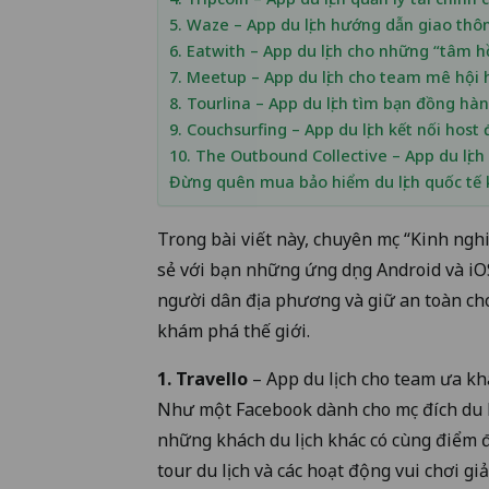
5. Waze – App du lịch hướng dẫn giao thô
6. Eatwith – App du lịch cho những “tâm 
7. Meetup – App du lịch cho team mê hội 
8. Tourlina – App du lịch tìm bạn đồng hà
9. Couchsurfing – App du lịch kết nối host
10. The Outbound Collective – App du lịc
Đừng quên mua bảo hiểm du lịch quốc tế k
Trong bài viết này, chuyên mục
“Kinh nghi
sẻ với bạn những ứng dụng Android và iOS
người dân địa phương và giữ an toàn cho
khám phá thế giới.
1. Travello
– App du lịch cho team ưa kh
Như một Facebook dành cho mục đích du l
những khách du lịch khác có cùng điểm đ
tour du lịch và các hoạt động vui chơi gi