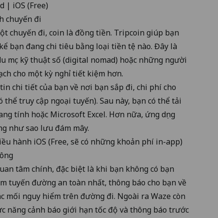
id
|
iOS
(Free)
nh chuyến đi
ột chuyến đi, coin là đồng tiền. Tripcoin giúp bạn
kể bạn đang chi tiêu bằng loại tiền tệ nào. Đây là
du mục kỹ thuật số (digital nomad) hoặc những người
ạch cho một kỳ nghỉ tiết kiệm hơn.
tin chi tiết của bạn về nơi bạn sắp đi, chi phí cho
 thể truy cập ngoại tuyến). Sau này, bạn có thể tải
ng tính hoặc Microsoft Excel. Hơn nữa, ứng dụng
ũng như sao lưu đám mây.
điều hành
iOS
(Free, sẽ có những khoản phí in-app)
hông
quan tâm chính, đặc biệt là khi bạn không có bạn
ìm tuyến đường an toàn nhất, thông báo cho bạn về
các mối nguy hiểm trên đường đi. Ngoài ra Waze còn
c năng cảnh báo giới hạn tốc độ và thông báo trước