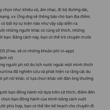
y chọn như: khiêu vũ, âm nhạc, đi bộ đường dài,
mạng, v.v. Ứng dụng sẽ thông báo cho bạn địa điểm,
 có bất kỳ sự kiện nào như vậy sắp diễn ra.
 với những người khác có cùng sở thích, những
 bạn. Bằng cách này, bạn có thể trò chuyện trước
iOS
(Free, sẽ có những khoản phí in-app)
hành nữ
ng người phụ nữ du lịch nước ngoài một mình thích
rlina đã nghiên cứu và phát hiện ra rằng các du
i phụ nữ khác, vì lựa chọn khác với đàn ông thường
người bạn đồng hành nữ dựa trên sở thích, điểm đến
thể chọn bạn đồng hành của mình bằng cách vuốt
gười phù hợp, bạn có thể lên kế hoạch cho chuyến đi