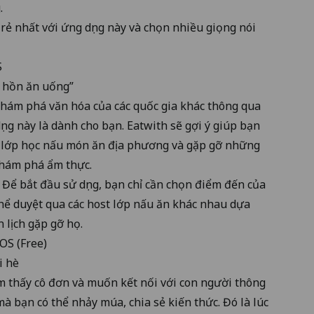
g.
rẻ nhất với ứng dụng này và chọn nhiều giọng nói
S
m hồn ăn uống”
khám phá văn hóa của các quốc gia khác thông qua
ụng này là dành cho bạn. Eatwith sẽ gợi ý giúp bạn
 lớp học nấu món ăn địa phương và gặp gỡ những
khám phá ẩm thực.
 Để bắt đầu sử dụng, bạn chỉ cần chọn điểm đến của
ó thể duyệt qua các host lớp nấu ăn khác nhau dựa
 lịch gặp gỡ họ.
iOS
(Free)
i hè
ảm thấy cô đơn và muốn kết nối với con người thông
à bạn có thể nhảy múa, chia sẻ kiến thức. Đó là lúc