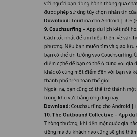
với người bạn đồng hành thông qua cha
được phép sử dụng tùy chọn nhắn tin của
Download:
Tourlina cho
Android
|
iOS
(
9. Couchsurfing
– App du lịch kết nối h
Cách tốt nhất để tìm hiểu thêm về văn h
phương. Nếu bạn muốn tìm và giao lưu v
bạn có thể tin tưởng vào Couchsurfing. 
điểm cụ thể để bạn có thể ở cùng với gia
khác có cùng một điểm đến với bạn và kế
thành phố trên toàn thế giới.
Ngoài ra, bạn cũng có thể trở thành một 
trong khu vực bằng ứng dụng này.
Download:
Couchsurfing cho
Android
|
10. The Outbound Collective
– App du 
Thông thường, khi đến một quốc gia nào
tiếng mà du khách nào cũng sẽ ghé thăm.