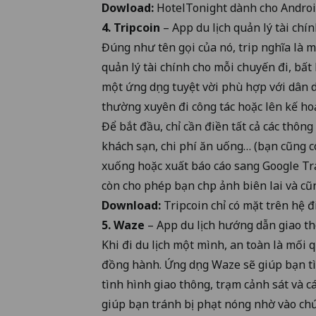
Dowload:
HotelTonight dành cho
Andro
4. Tripcoin
– App du lịch quản lý tài chí
Đúng như tên gọi của nó, trip nghĩa là m
quản lý tài chính cho mỗi chuyến đi, bất 
một ứng dụng tuyệt vời phù hợp với dân 
thường xuyên đi công tác hoặc lên kế ho
Để bắt đầu, chỉ cần điền tất cả các thông 
khách sạn, chi phí ăn uống… (bạn cũng có
xuống hoặc xuất báo cáo sang Google Tra
còn cho phép bạn chụp ảnh biên lai và c
Download:
Tripcoin chỉ có mặt trên hệ 
5. Waze
– App du lịch hướng dẫn giao t
Khi đi du lịch một mình, an toàn là mối 
đồng hành. Ứng dụng Waze sẽ giúp bạn t
tình hình giao thông, trạm cảnh sát và 
giúp bạn tránh bị phạt nóng nhờ vào chứ