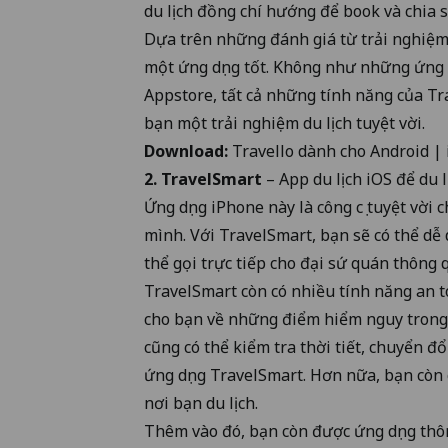
du lịch đồng chí hướng để book và chia sẻ
Dựa trên những đánh giá từ trải nghiệm 
một ứng dụng tốt. Không như những ứng d
Appstore, tất cả những tính năng của T
bạn một trải nghiệm du lịch tuyệt vời.
Download:
Travello dành cho
Android
|
2. TravelSmart
– App du lịch iOS để du 
Ứng dụng iPhone này là công cụ tuyệt vời
mình. Với TravelSmart, bạn sẽ có thể dễ 
thể gọi trực tiếp cho đại sứ quán thông 
TravelSmart còn có nhiều tính năng an to
cho bạn về những điểm hiểm nguy trong 
cũng có thể kiểm tra thời tiết, chuyển đổi 
ứng dụng TravelSmart. Hơn nữa, bạn còn 
nơi bạn du lịch.
Thêm vào đó, bạn còn được ứng dụng thôn