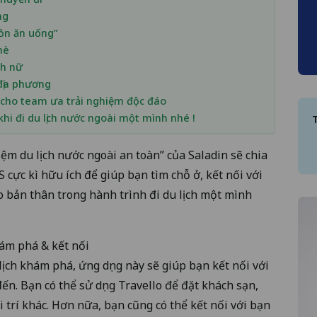
ng
hồn ăn uống”
hè
nh nữ
 địa phương
h cho team ưa trải nghiệm độc đáo
hi đi du lịch nước ngoài một mình nhé !
ệm du lịch nước ngoài an toàn”
của Saladin sẽ chia
 cực kì hữu ích để giúp bạn tìm chỗ ở, kết nối với
 bản thân trong hành trình đi du lịch một mình
ám phá & kết nối
ịch khám phá, ứng dụng này sẽ giúp bạn kết nối với
ến. Bạn có thể sử dụng Travello để đặt khách sạn,
ải trí khác. Hơn nữa, bạn cũng có thể kết nối với bạn