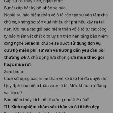
Gặp
sự cố thủy kích, ngập nước
.
Bị mất cắp bất kỳ bộ phận xe nào.
Ngoài ra, bảo hiểm thân vỏ ô tô còn tạo sự yên tâm cho
chủ xe, không sợ tốn quá nhiều chi phí nếu xảy ra tai
nạn. Khi mua các gói bảo hiểm thân vỏ ô tô từ các công
ty bảo hiểm vật chất ô tô uy tín trên
nền tảng bảo hiểm
công nghệ
Saladin
, chủ xe sẽ được
sử dụng dịch vụ
cứu hộ miễn phí
,
tư vấn và hướng dẫn yêu cầu bồi
thường 24/7
, chủ động lựa chọn giữa
mua theo gói
hoặc mua rời
.
Xem thêm
Cách sử dụng bảo hiểm thân vỏ xe ô tô tối đa quyền lợi
Quy định bảo hiểm thân vỏ xe ô tô: Mức khấu trừ đóng
vai trò gì?
Bảo hiểm thủy kích bồi thường như thế nào?
III. Kinh nghiệm chăm sóc thân vỏ ô tô bền đẹp