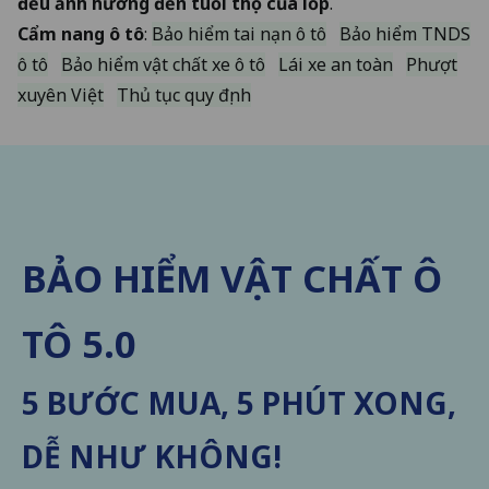
đều ảnh hưởng đến tuổi thọ của lốp
.
Cẩm nang ô tô
:
Bảo hiểm tai nạn ô tô
Bảo hiểm TNDS
ô tô
Bảo hiểm vật chất xe ô tô
Lái xe an toàn
Phượt
xuyên Việt
Thủ tục quy định
BẢO HIỂM VẬT CHẤT Ô
TÔ 5.0
5 BƯỚC MUA, 5 PHÚT XONG,
DỄ NHƯ KHÔNG!