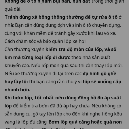
Không để ô tô bị bám bụi bẩn, bùn đất
trong thời gian
quá dài.
Tránh dùng xà bông thông thường để tự rửa ô tô
ở
nhà: Bạn cần dùng dung dịch vệ sinh ô tô chuyên dụng,
cùng với khăn mềm để tránh gây xước khi lau vỏ xe.
Cách chăm sóc và bảo quản lốp xe hơi
Cần thường xuyên
kiểm tra độ mòn của lốp, và số
km mà từng loại lốp đi được
theo nhà sản xuất
khuyến cáo. Nếu lốp mòn quá sâu thì cần thay lốp mới.
Nếu xe thường xuyên đi lại trên các
địa hình gồ ghề
hay lầy lội
thì bạn càng cần chú ý vì
lốp sẽ xuống cấp
nhanh hơn.
Khi bơm lốp, tốt nhất nên dùng đồng hồ đo áp suất
lốp
để kiểm tra bơm đã đủ áp hay chưa. Nếu không có
sẵn dụng cụ, gõ tay lên lốp cho đến khi nghe tiếng kêu
vang là lốp đủ căng.
Bơm lốp quá căng hoặc quá non