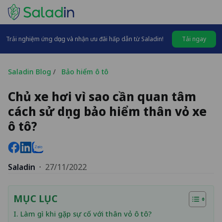
Trải nghiệm ứng dụng và nhận ưu đãi hấp dẫn từ Saladin!
Tải ngay
Saladin Blog
/
Bảo hiểm ô tô
Chủ xe hơi vì sao cần quan tâm
cách sử dụng bảo hiểm thân vỏ xe
ô tô?
Saladin
·
27/11/2022
MỤC LỤC
I. Làm gì khi gặp sự cố với thân vỏ ô tô?