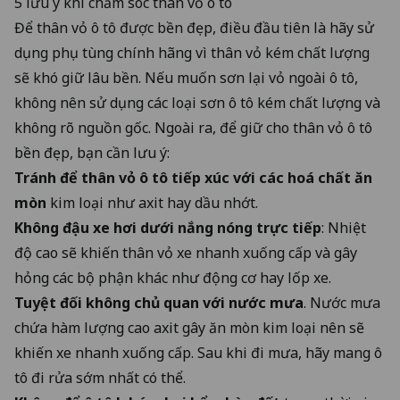
5 lưu ý khi chăm sóc thân vỏ ô tô
Để thân vỏ ô tô được bền đẹp, điều đầu tiên là hãy sử
dụng phụ tùng chính hãng vì thân vỏ kém chất lượng
sẽ khó giữ lâu bền. Nếu muốn sơn lại vỏ ngoài ô tô,
không nên sử dụng các loại sơn ô tô kém chất lượng và
không rõ nguồn gốc. Ngoài ra, để giữ cho thân vỏ ô tô
bền đẹp, bạn cần lưu ý:
Tránh để thân vỏ ô tô tiếp xúc với các hoá chất ăn
mòn
kim loại như axit hay dầu nhớt.
Không đậu xe hơi dưới nắng nóng trực tiếp
: Nhiệt
độ cao sẽ khiến thân vỏ xe nhanh xuống cấp và gây
hỏng các bộ phận khác như động cơ hay lốp xe.
Tuyệt đối không chủ quan với nước mưa
. Nước mưa
chứa hàm lượng cao axit gây ăn mòn kim loại nên sẽ
khiến xe nhanh xuống cấp. Sau khi đi mưa, hãy mang ô
tô đi rửa sớm nhất có thể.