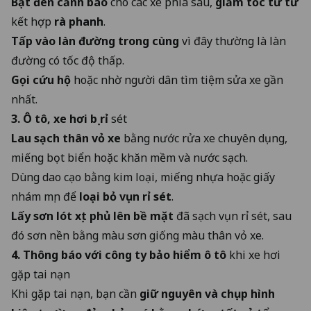
Bật đèn cảnh báo
cho các xe phía sau,
giảm tốc từ từ
kết hợp
rà phanh
.
Tấp vào làn đường trong cùng
vì đây thường là làn
đường có tốc độ thấp.
Gọi cứu hộ
hoặc nhờ người dân tìm tiệm sửa xe gần
nhất.
3. Ô tô, xe hơi bị rỉ
sét
Lau sạch thân vỏ xe
bằng nước rửa xe chuyên dụng,
miếng bọt biển hoặc khăn mềm và nước sạch.
Dùng dao cạo bằng kim loại, miếng nhựa hoặc giấy
nhám mịn để
loại bỏ vụn rỉ sét
.
Lấy sơn lót xịt phủ lên bề mặt
đã sạch vụn rỉ sét, sau
đó sơn nền bằng màu sơn giống màu thân vỏ xe.
4. Thông báo với công ty bảo hiểm ô tô
khi xe hơi
gặp tai nạn
Khi gặp tai nạn, bạn cần
giữ nguyên và chụp hình