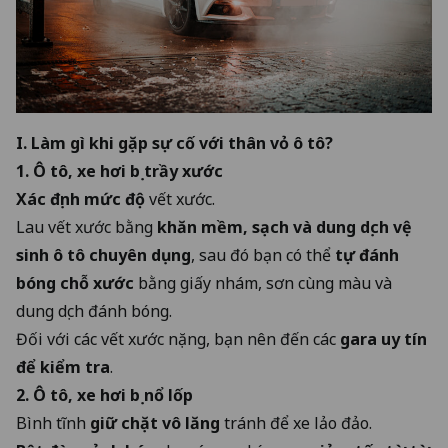
I. Làm gì khi gặp sự cố với thân vỏ ô tô?
1. Ô tô, xe hơi bị trầy xước
Xác định mức độ
vết xước.
Lau vết xước bằng
khăn mềm, sạch và dung dịch vệ
sinh ô tô chuyên dụng
, sau đó bạn có thể
tự đánh
bóng chỗ xước
bằng giấy nhám, sơn cùng màu và
dung dịch đánh bóng.
Đối với các vết xước nặng, bạn nên đến các
gara uy tín
để kiểm tra
.
2. Ô tô, xe hơi bị nổ lốp
Bình tĩnh
giữ chặt vô lăng
tránh để xe lảo đảo.