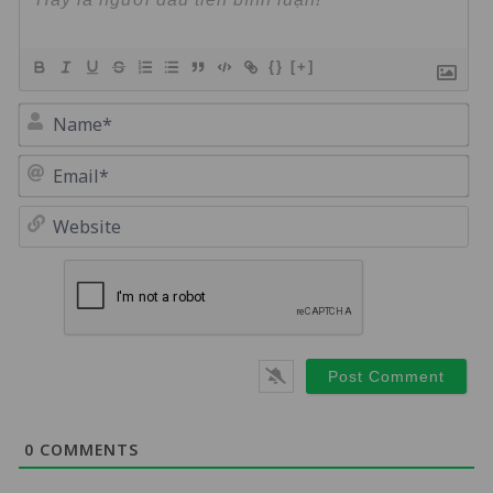
{}
[+]
Na
Em
We
0
COMMENTS