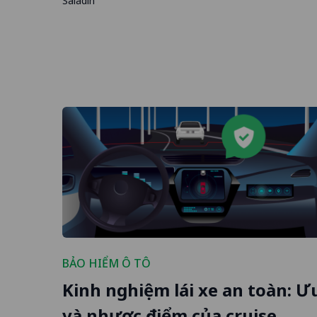
Saladin
BẢO HIỂM Ô TÔ
Kinh nghiệm lái xe an toàn: Ư
và nhược điểm của cruise