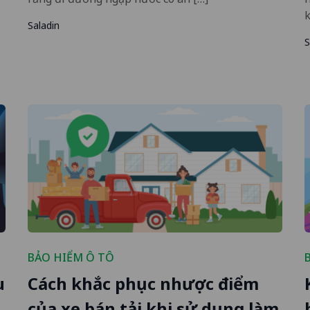
k
Saladin
S
BẢO HIỂM Ô TÔ
u
Cách khắc phục nhược điểm
của xe bán tải khi sử dụng làm