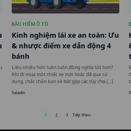
BẢO HIỂM Ô TÔ
u
Kinh nghiệm lái xe an toàn: Ưu
u
& nhược điểm xe dẫn động 4
bánh
u
Liệu nhiều hơn luôn luôn đồng nghĩa tốt hơn?
Đ
n
Khi đi mua một chiếc xe mới hoặc đã qua sử
dụng, chắc chắn bạn sẽ bắt gặp các tùy chọn […]
t
Saladin
S
Posts
1
2
3
Tiếp theo
pagination