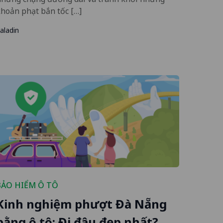
hoản phạt bắn tốc […]
aladin
BẢO HIỂM Ô TÔ
Kinh nghiệm phượt Đà Nẵng
bằng ô tô: Đi đâu đẹp nhất?