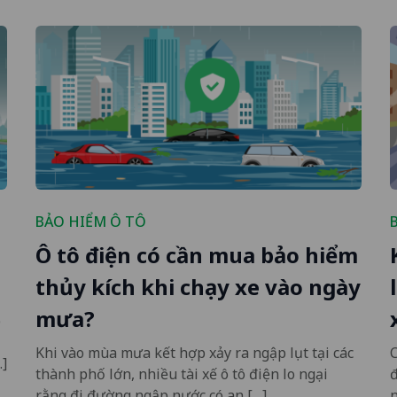
BẢO HIỂM Ô TÔ
Ô tô điện có cần mua bảo hiểm
thủy kích khi chạy xe vào ngày
mưa?
p
Khi vào mùa mưa kết hợp xảy ra ngập lụt tại các
C
…]
thành phố lớn, nhiều tài xế ô tô điện lo ngại
đ
rằng đi đường ngập nước có an […]