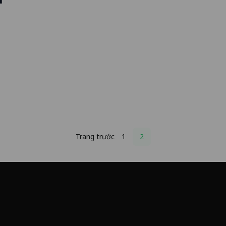
Posts
Trang trước
1
2
pagination