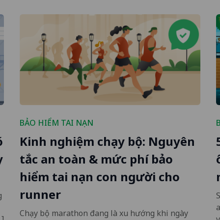
BẢO HIỂM TAI NẠN
ó
Kinh nghiệm chạy bộ: Nguyên
y
tắc an toàn & mức phí bảo
hiểm tai nạn con người cho
runner
g
S
a
Chạy bộ marathon đang là xu hướng khi ngày
…]
v