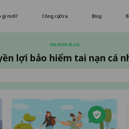
ó gì mới?
Công cụ Xtra
Blog
B
SALADIN BLOG
ền lợi bảo hiểm tai nạn cá 