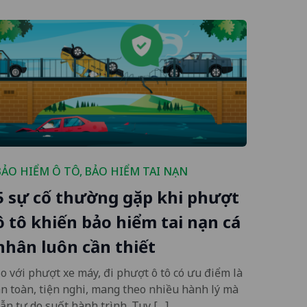
BẢO HIỂM Ô TÔ
,
BẢO HIỂM TAI NẠN
5 sự cố thường gặp khi phượt
ô tô khiến bảo hiểm tai nạn cá
nhân luôn cần thiết
o với phượt xe máy, đi phượt ô tô có ưu điểm là
n toàn, tiện nghi, mang theo nhiều hành lý mà
ẫn tự do suốt hành trình. Tuy […]