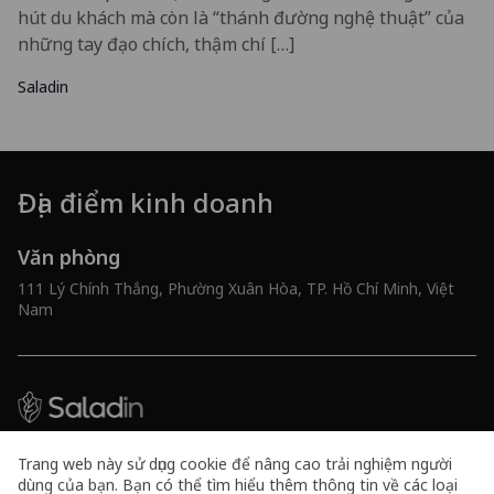
hút du khách mà còn là “thánh đường nghệ thuật” của
những tay đạo chích, thậm chí […]
Saladin
Địa điểm kinh doanh
Văn phòng
111 Lý Chính Thắng, Phường Xuân Hòa, TP. Hồ Chí Minh, Việt
Nam
Công ty TNHH Tư vấn và Công nghệ 10x
Trang web này sử dụng cookie để nâng cao trải nghiệm người
Mã số doanh nghiệp 0316591461
dùng của bạn. Bạn có thể tìm hiểu thêm thông tin về các loại