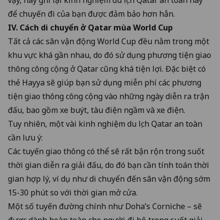
để chuyến đi của bạn được đảm bảo hơn hẳn.
IV. Cách di chuyển ở Qatar mùa World Cup
Tất cả các sân vận động World Cup đều nằm trong một
khu vực khá gần nhau, do đó sử dụng phương tiện giao
thông công cộng ở Qatar cũng khá tiện lợi. Đặc biệt có
thẻ Hayya sẽ giúp bạn sử dụng miễn phí các phương
tiện giao thông công cộng vào những ngày diễn ra trận
đấu, bao gồm xe buýt, tàu điện ngầm và xe điện.
Tuy nhiên, một vài kinh nghiệm du lịch Qatar an toàn
cần lưu ý:
Các tuyến giao thông có thể sẽ rất bận rộn trong suốt
thời gian diễn ra giải đấu, do đó bạn cần tính toán thời
gian hợp lý, ví dụ như di chuyển đến sân vận động sớm
15-30 phút so với thời gian mở cửa.
Một số tuyến đường chính như Doha’s Corniche – sẽ
được dành hoàn toàn cho người đi bộ trong suốt giải