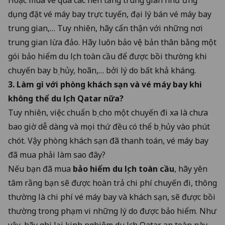
dụng đặt vé máy bay trực tuyến, đại lý bán vé máy bay
trung gian,… Tuy nhiên, hãy cẩn thận với những nơi
trung gian lừa đảo. Hãy luôn bảo vệ bản thân bằng một
gói
bảo hiểm du lịch toàn cầu
để được bồi thường khi
chuyến bay bị hủy, hoãn,… bởi lý do bất khả kháng.
3. Làm gì với phòng khách sạn và vé máy bay khi
không thể du lịch Qatar nữa?
Tuy nhiên, việc chuẩn bị cho một chuyến đi xa là chưa
bao giờ dễ dàng và mọi thứ đều có thể bị hủy vào phút
chót. Vậy phòng khách sạn đã thanh toán, vé máy bay
đã mua phải làm sao đây?
Nếu bạn đã mua
bảo hiểm du lịch toàn cầu
, hãy yên
tâm rằng bạn sẽ được hoàn trả chi phí chuyến đi, thông
thường là chi phí vé máy bay và khách sạn, sẽ được bồi
thường trong phạm vi những lý do được bảo hiểm. Như
vậy, hãy ghi lại kinh nghiệm du lịch Qatar an toàn này