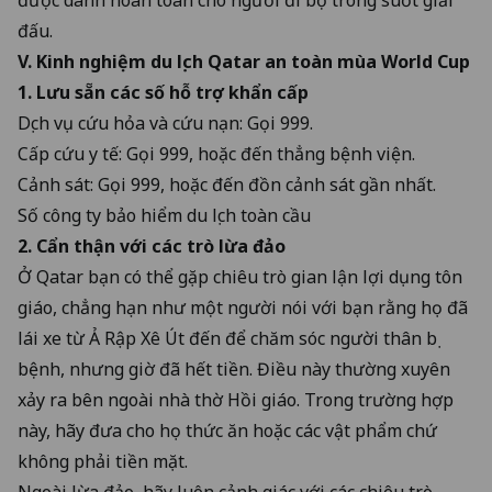
đấu.
V. Kinh nghiệm du lịch Qatar an toàn mùa World Cup
1. Lưu sẵn các số hỗ trợ khẩn cấp
Dịch vụ cứu hỏa và cứu nạn: Gọi 999.
Cấp cứu y tế: Gọi 999, hoặc đến thẳng bệnh viện.
Cảnh sát: Gọi 999, hoặc đến đồn cảnh sát gần nhất.
Số công ty bảo hiểm du lịch toàn cầu
2. Cẩn thận với các trò lừa đảo
Ở Qatar bạn có thể gặp chiêu trò gian lận lợi dụng tôn
giáo, chẳng hạn như một người nói với bạn rằng họ đã
lái xe từ Ả Rập Xê Út đến để chăm sóc người thân bị
bệnh, nhưng giờ đã hết tiền. Điều này thường xuyên
xảy ra bên ngoài nhà thờ Hồi giáo. Trong trường hợp
này, hãy đưa cho họ thức ăn hoặc các vật phẩm chứ
không phải tiền mặt.
Ngoài lừa đảo, hãy luôn cảnh giác với
các chiêu trò