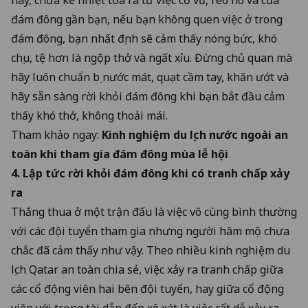
đám đông gần bạn, nếu bạn không quen việc ở trong
đám đông, bạn nhất định sẽ cảm thấy nóng bức, khó
chịu, tệ hơn là ngộp thở và ngất xỉu. Đừng chủ quan mà
hãy luôn chuẩn bị nước mát, quạt cầm tay, khăn ướt và
hãy sẵn sàng rời khỏi đám đông khi bạn bắt đầu cảm
thấy khó thở, không thoải mái.
Tham khảo ngay:
Kinh nghiệm du lịch nước ngoài an
toàn khi tham gia đám đông mùa lễ hội
4. Lập tức rời khỏi đám đông khi có tranh chấp xảy
ra
Thắng thua ở một trận đấu là việc vô cùng bình thường
với các đội tuyển tham gia nhưng người hâm mộ chưa
chắc đã cảm thấy như vậy. Theo nhiều kinh nghiệm du
lịch Qatar an toàn chia sẻ, việc xảy ra tranh chấp giữa
các cổ động viên hai bên đội tuyển, hay giữa cổ động
viên với trọng tài dẫn đến xô xát là việc rất dễ xảy ra.