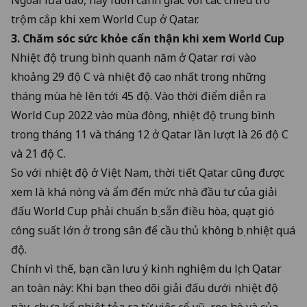
trộm cắp khi xem World Cup ở Qatar
.
3. Chăm sóc sức khỏe cẩn thận khi xem World Cup
Nhiệt độ trung bình quanh năm ở Qatar rơi vào
khoảng 29 độ C và nhiệt độ cao nhất trong những
tháng mùa hè lên tới 45 độ. Vào thời điểm diễn ra
World Cup 2022 vào mùa đông, nhiệt độ trung bình
trong tháng 11 và tháng 12 ở Qatar lần lượt là 26 độ C
và 21 độ C.
So với nhiệt độ ở Việt Nam, thời tiết Qatar cũng được
xem là khá nóng và ẩm đến mức nhà đầu tư của giải
đấu World Cup phải chuẩn bị sẵn điều hòa, quạt gió
công suất lớn ở trong sân để cầu thủ không bị nhiệt quá
độ.
Chính vì thế, bạn cần lưu ý kinh nghiệm du lịch Qatar
an toàn này: Khi bạn theo dõi giải đấu dưới nhiệt độ
này, chưa kể nhiệt tỏa ra từ việc cổ vũ, reo hò và của