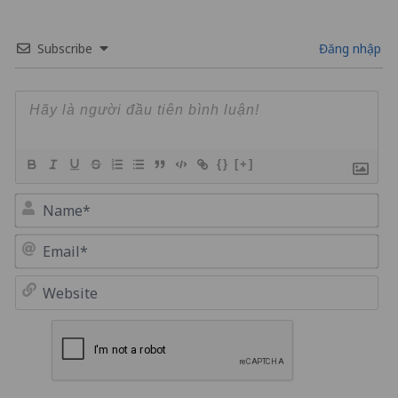
Subscribe
Đăng nhập
{}
[+]
Na
Em
We