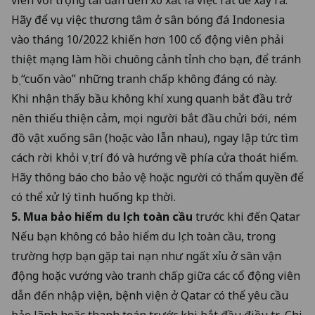
Hãy để
vụ việc thương tâm ở sân bóng đá Indonesia
vào tháng 10/2022
khiến hơn 100 cổ động viên phải
thiệt mạng làm hồi chuông cảnh tỉnh cho bạn, để tránh
bị “cuốn vào” những tranh chấp không đáng có này.
Khi nhận thấy bầu không khí xung quanh bắt đầu trở
nên thiếu thiện cảm, mọi người bắt đầu chửi bới, ném
đồ vật xuống sân (hoặc vào lẫn nhau), ngay lập tức tìm
cách rời khỏi vị trí đó và hướng về phía cửa thoát hiểm.
Hãy thông báo cho bảo vệ hoặc người có thẩm quyền để
có thể xử lý tình huống kịp thời.
5.
Mua bảo hiểm du lịch toàn cầu
trước khi đến Qatar
Nếu bạn không có bảo hiểm du lịch toàn cầu, trong
trường hợp bạn gặp tai nạn như ngất xỉu ở sân vận
động hoặc vướng vào tranh chấp giữa các cổ động viên
dẫn đến nhập viện, bệnh viện ở Qatar có thể yêu cầu
bảo lãnh hoặc thanh toán trước khi bắt đầu điều trị. Chi