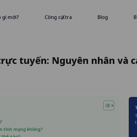
ó gì mới?
Công cụ Xtra
Blog
B
rực tuyến: Nguyên nhân và các
T
7
t
đến tính mạng không?
ư thế nào?