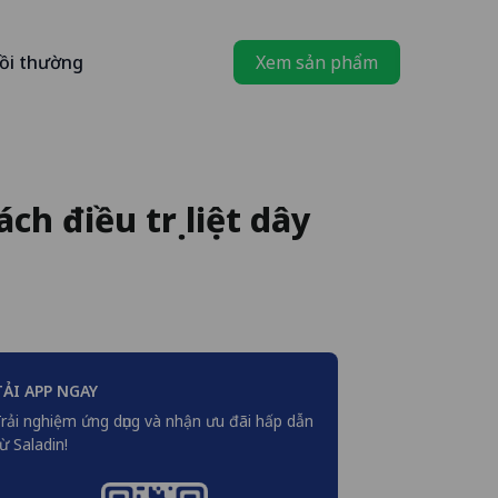
ồi thường
Xem sản phẩm
h điều trị liệt dây
TẢI APP NGAY
rải nghiệm ứng dụng và nhận ưu đãi hấp dẫn
ừ Saladin!