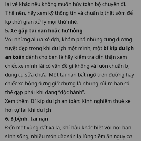
lại vé khác nếu không muốn hủy toàn bộ chuyến đi.
Thế nên, hãy xem kỹ thông tin và chuẩn bị thật sớm để
kịp thời gian xử lý mọi thứ nhé.
5. Xe gặp tai nạn hoặc hư hỏng
Với những ai ưa xê dịch, khám phá những cung đường
tuyệt đẹp trong khi du lịch một mình, một
bí kíp du lịch
an toàn
dành cho bạn là hãy kiểm tra cẩn thận xem
chiếc xe mình lái có vấn đề gì không và luôn chuẩn bị
dụng cụ sửa chữa. Một tai nạn bất ngờ trên đường hay
chiếc xe bỗng dưng giở chứng là những rủi ro bạn có
thể gặp phải khi đang “độc hành”.
Xem thêm:
Bí kíp du lịch an toàn: Kinh nghiệm thuê xe
hơi tự lái khi du lịch
6. Bị bệnh, tai nạn
Đến một vùng đất xa lạ, khí hậu khác biệt với nơi bạn
sinh sống, nhiều món đặc sản lạ lùng tiềm ẩn nguy cơ