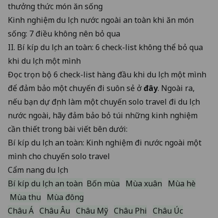
thưởng thức món ăn sống
Kinh nghiệm du lịch nước ngoài an toàn khi ăn món
sống: 7 điều không nên bỏ qua
II. Bí kíp du lịch an toàn: 6 check-list không thể bỏ qua
khi du lịch một mình
Đọc trọn bộ 6 check-list hàng đầu khi du lịch một mình
để đảm bảo một chuyến đi suôn sẻ ở
đây
. Ngoài ra,
nếu bạn dự định làm một chuyến solo travel đi du lịch
nước ngoài, hãy đảm bảo bỏ túi những kinh nghiệm
cần thiết trong bài viết bên dưới:
Bí kíp du lịch an toàn: Kinh nghiệm đi nước ngoài một
mình cho chuyến solo travel
Cẩm nang du lịch
Bí kíp du lịch an toàn
Bốn mùa
Mùa xuân
Mùa hè
Mùa thu
Mùa đông
Châu Á
Châu Âu
Châu Mỹ
Châu Phi
Châu Úc