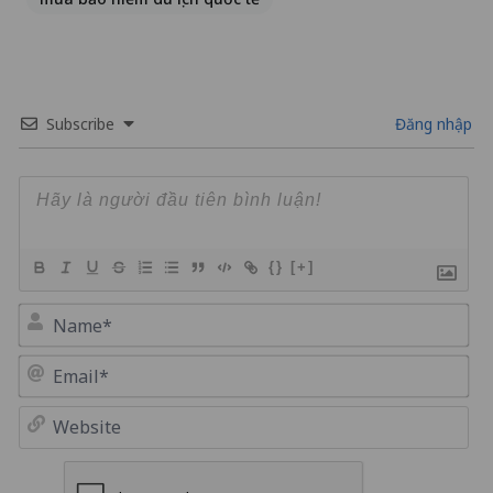
Subscribe
Đăng nhập
{}
[+]
Na
Em
We